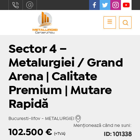
Sector 4 –
Metalurgiei / Grand
Arena | Calitate
Premium | Mutare
Rapidă
Bucuresti-Ilfov - METALURGIEI
Menționează când ne suni:
102.500
€
ID: 101338
(+TVA)