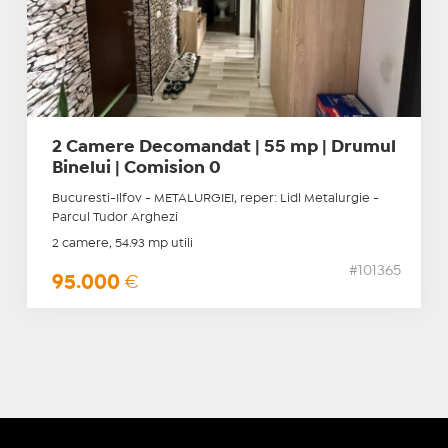
2 Camere Decomandat | 55 mp | Drumul
Binelui | Comision 0
Bucuresti-Ilfov - METALURGIEI, reper: Lidl Metalurgie -
Parcul Tudor Arghezi
2 camere, 54.93 mp utili
#101365
95.000
€