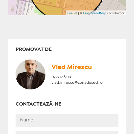
Leaflet
| ©
OpenStreetMap
contributors
PROMOVAT DE
Vlad Mirescu
0727736313
vlad.mirescu@zonadesud.ro
CONTACTEAZĂ-NE