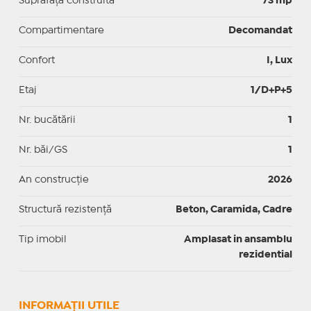
Suprafaţă construită
73 mp
Compartimentare
Decomandat
Confort
I, Lux
Etaj
1/D+P+5
Nr. bucătării
1
Nr. băi/GS
1
An construcție
2026
Structură rezistență
Beton, Caramida, Cadre
Tip imobil
Amplasat in ansamblu
rezidential
INFORMAŢII UTILE