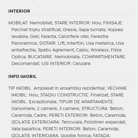
INTERIOR
MOBILAT
: Nemobilat;
STARE INTERIOR
: Nou;
FINISAJE
:
Parchet triplu stratificat, Gresie, Sapa turnata, Vopsea
lavabila, Glet, Faianta, Calorifere otel, Ferestre
Panoramice;
DOTARI
: Lift, Interfon, Usa metalica, Usa
antiefractie, Spatiu Agrement, Cablu, Wireless, Fibra
Optica;
BUCATARIE
: Nemobilata;
COMPARTIMENTARE
:
Decomandat;
USI INTERIOR
: Celulare
INFO IMOBIL
TIP IMOBIL
: Amplasat in ansamblu rezidential;
VECHIME
IMOBIL
: Nou;
STADIU CONSTRUCTIE
: Finalizat;
STARE
IMOBIL
: Exceptionala;
TIPURI DE APARTAMENTE
:
Garsoniere, 2 camere, 3 camere;
STRUCTURA
: Beton,
Caramida, Cadre;
PERETI EXTERIORI
: Beton, Caramida;
IZOLATIE EXTERIOARA
: Tencuiala, Polistiren expandat,
Vata bazaltica;
PERETI INTERIORI
: Beton, Caramida;
IZOLATIE INTERIOARA
: Izolatie fonica;
FATADA
: