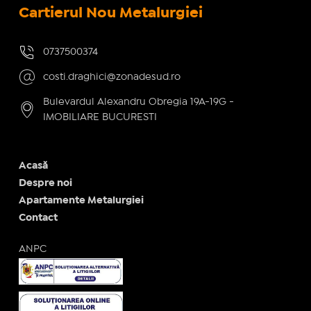
Cartierul Nou Metalurgiei
0737500374
costi.draghici@zonadesud.ro
Bulevardul Alexandru Obregia 19A-19G -
IMOBILIARE BUCURESTI
Acasă
Despre noi
Apartamente Metalurgiei
Contact
ANPC