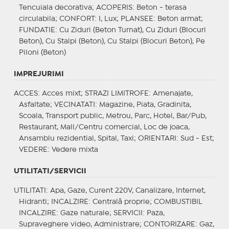
Tencuiala decorativa;
ACOPERIS
: Beton - terasa
circulabila;
CONFORT
: I, Lux;
PLANSEE
: Beton armat;
FUNDATIE
: Cu Ziduri (Beton Turnat), Cu Ziduri (Blocuri
Beton), Cu Stalpi (Beton), Cu Stalpi (Blocuri Beton), Pe
Piloni (Beton)
IMPREJURIMI
ACCES
: Acces mixt;
STRAZI LIMITROFE
: Amenajate,
Asfaltate;
VECINATATI
: Magazine, Piata, Gradinita,
Scoala, Transport public, Metrou, Parc, Hotel, Bar/Pub,
Restaurant, Mall/Centru comercial, Loc de joaca,
Ansamblu rezidential, Spital, Taxi;
ORIENTARI
: Sud - Est;
VEDERE
: Vedere mixta
UTILITATI/SERVICII
UTILITATI
: Apa, Gaze, Curent 220V, Canalizare, Internet,
Hidranti;
INCALZIRE
: Centrală proprie;
COMBUSTIBIL
INCALZIRE
: Gaze naturale;
SERVICII
: Paza,
Supraveghere video, Administrare;
CONTORIZARE
: Gaz,