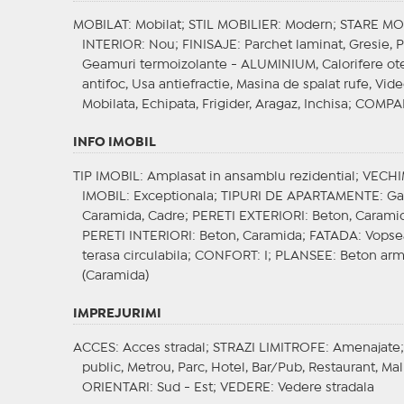
MOBILAT
: Mobilat;
STIL MOBILIER
: Modern;
STARE MO
INTERIOR
: Nou;
FINISAJE
: Parchet laminat, Gresie, P
Geamuri termoizolante - ALUMINIUM, Calorifere ot
antifoc, Usa antiefractie, Masina de spalat rufe, Vide
Mobilata, Echipata, Frigider, Aragaz, Inchisa;
COMPA
INFO IMOBIL
TIP IMOBIL
: Amplasat in ansamblu rezidential;
VECHI
IMOBIL
: Exceptionala;
TIPURI DE APARTAMENTE
: G
Caramida, Cadre;
PERETI EXTERIORI
: Beton, Carami
PERETI INTERIORI
: Beton, Caramida;
FATADA
: Vopse
terasa circulabila;
CONFORT
: I;
PLANSEE
: Beton arm
(Caramida)
IMPREJURIMI
ACCES
: Acces stradal;
STRAZI LIMITROFE
: Amenajate
public, Metrou, Parc, Hotel, Bar/Pub, Restaurant, Ma
ORIENTARI
: Sud - Est;
VEDERE
: Vedere stradala