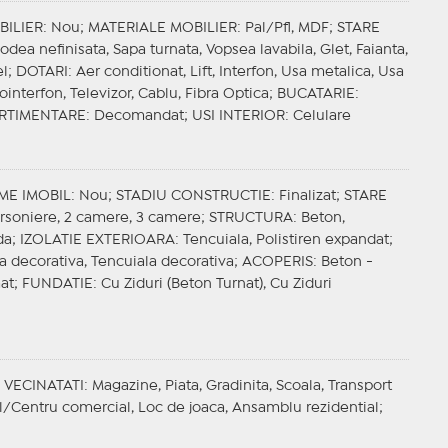
BILIER
: Nou;
MATERIALE MOBILIER
: Pal/Pfl, MDF;
STARE
odea nefinisata, Sapa turnata, Vopsea lavabila, Glet, Faianta,
el;
DOTARI
: Aer conditionat, Lift, Interfon, Usa metalica, Usa
ointerfon, Televizor, Cablu, Fibra Optica;
BUCATARIE
:
RTIMENTARE
: Decomandat;
USI INTERIOR
: Celulare
ME IMOBIL
: Nou;
STADIU CONSTRUCTIE
: Finalizat;
STARE
arsoniere, 2 camere, 3 camere;
STRUCTURA
: Beton,
da;
IZOLATIE EXTERIOARA
: Tencuiala, Polistiren expandat;
a decorativa, Tencuiala decorativa;
ACOPERIS
: Beton -
at;
FUNDATIE
: Cu Ziduri (Beton Turnat), Cu Ziduri
;
VECINATATI
: Magazine, Piata, Gradinita, Scoala, Transport
ll/Centru comercial, Loc de joaca, Ansamblu rezidential;