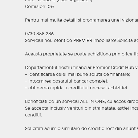
Pret: 113.000 € (usor negociabil)
Comision: 0%
Pentru mai multe detalii si programarea unei vizionar
0730 888 286
Serviciul nou oferit de PREMIER Imobiliare! Solicit
Aceasta proprietate se poate achizitiona prin orice ti
Departamentul nostru financiar Premier Credit Hub va
- identificarea celei mai bune solutii de finantare;
- intocmirea dosarului bancar complet;
- obtinerea rapida a creditului necesar achizitiei.
Beneficiati de un serviciu ALL IN ONE, cu acces direc
Se accepta inclusiv venituri din strainatate, astfel i
conditii.
Solicitati acum o simulare de credit direct din anunt 