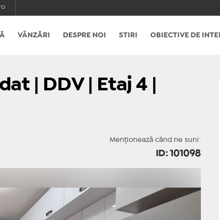
ro
Ă
VÂNZĂRI
DESPRE NOI
STIRI
OBIECTIVE DE INTE
 | DDV | Etaj 4 |
Menționează când ne suni:
ID: 101098