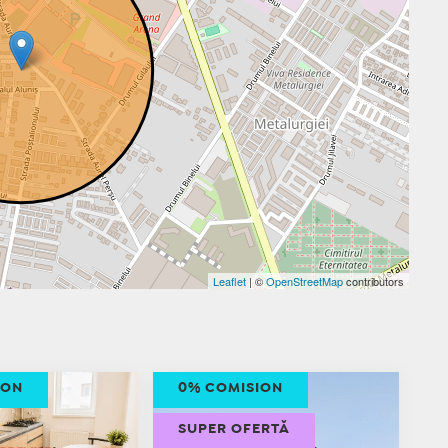
Leaflet
| ©
OpenStreetMap
contributors
ION
0% COMISION
SUPER OFERTĂ