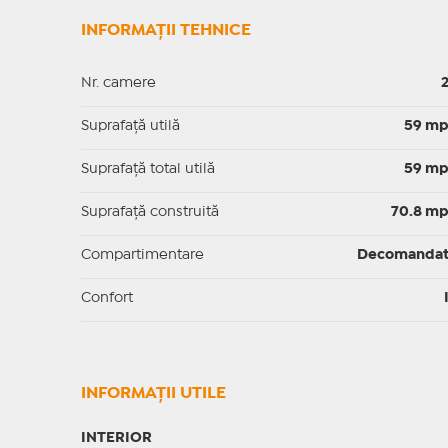
INFORMAȚII TEHNICE
Nr. camere
Suprafaţă utilă
59 m
Suprafaţă total utilă
59 m
Suprafaţă construită
70.8 m
Compartimentare
Decomanda
Confort
INFORMAŢII UTILE
INTERIOR