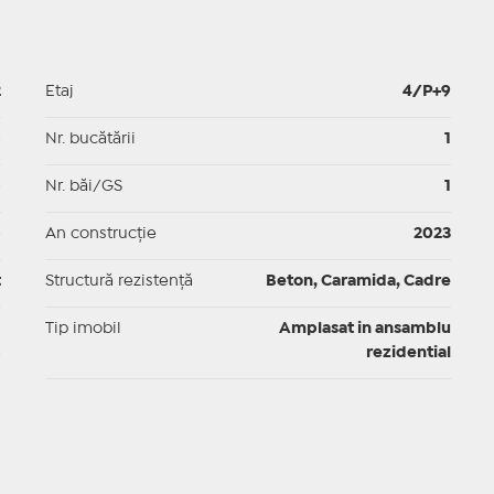
2
Etaj
4/P+9
p
Nr. bucătării
1
p
Nr. băi/GS
1
p
An construcție
2023
t
Structură rezistență
Beton, Caramida, Cadre
I
Tip imobil
Amplasat in ansamblu
rezidential