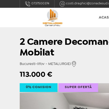
0737500374
costi.draghici@zonadesud.
ACAS
2 Camere Decomandat
Mobilat
Bucuresti-Ilfov - METALURGIEI
113.000
€
0% COMISION
SUPER OFERTĂ