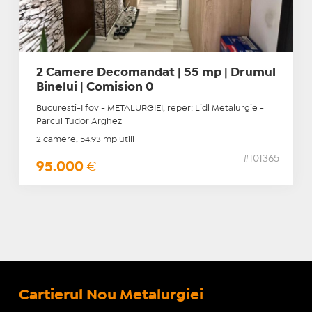
2 Camere Decomandat | 55 mp | Drumul
Binelui | Comision 0
Bucuresti-Ilfov - METALURGIEI, reper: Lidl Metalurgie -
Parcul Tudor Arghezi
2 camere, 54.93 mp utili
#101365
95.000
€
Cartierul Nou Metalurgiei