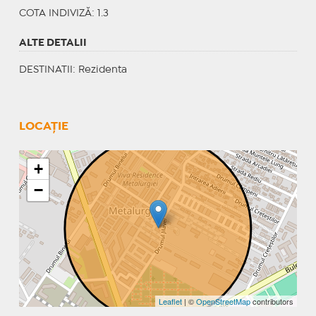
COTA INDIVIZĂ: 1.3
ALTE DETALII
DESTINATII
: Rezidenta
LOCAȚIE
+
−
Leaflet
| ©
OpenStreetMap
contributors