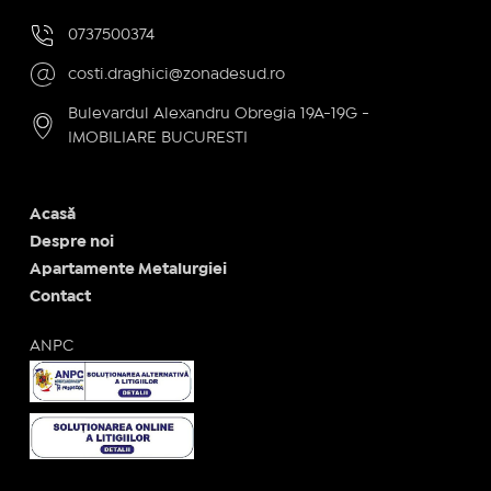
0737500374
costi.draghici@zonadesud.ro
Bulevardul Alexandru Obregia 19A-19G -
IMOBILIARE BUCURESTI
Acasă
Despre noi
Apartamente Metalurgiei
Contact
ANPC