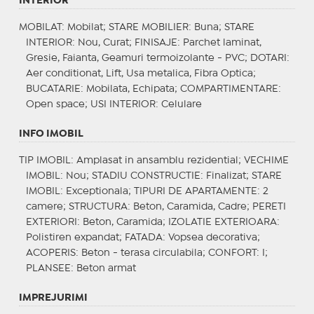
INTERIOR
MOBILAT
: Mobilat;
STARE MOBILIER
: Buna;
STARE
INTERIOR
: Nou, Curat;
FINISAJE
: Parchet laminat,
Gresie, Faianta, Geamuri termoizolante - PVC;
DOTARI
:
Aer conditionat, Lift, Usa metalica, Fibra Optica;
BUCATARIE
: Mobilata, Echipata;
COMPARTIMENTARE
:
Open space;
USI INTERIOR
: Celulare
INFO IMOBIL
TIP IMOBIL
: Amplasat in ansamblu rezidential;
VECHIME
IMOBIL
: Nou;
STADIU CONSTRUCTIE
: Finalizat;
STARE
IMOBIL
: Exceptionala;
TIPURI DE APARTAMENTE
: 2
camere;
STRUCTURA
: Beton, Caramida, Cadre;
PERETI
EXTERIORI
: Beton, Caramida;
IZOLATIE EXTERIOARA
:
Polistiren expandat;
FATADA
: Vopsea decorativa;
ACOPERIS
: Beton - terasa circulabila;
CONFORT
: I;
PLANSEE
: Beton armat
IMPREJURIMI