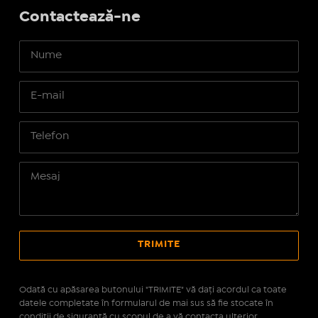
Contactează-ne
Odată cu apăsarea butonului "TRIMITE" vă daţi acordul ca toate
datele completate în formularul de mai sus să fie stocate în
condiţii de siguranţă cu scopul de a vă contacta ulterior.