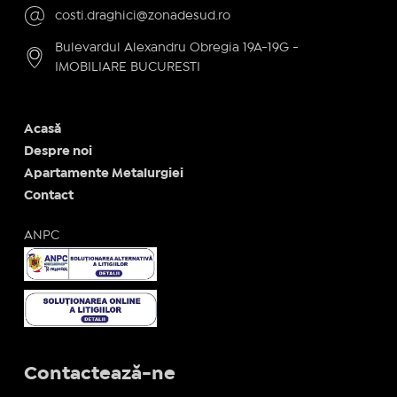
costi.draghici@zonadesud.ro
Bulevardul Alexandru Obregia 19A-19G -
IMOBILIARE BUCURESTI
Acasă
Despre noi
Apartamente Metalurgiei
Contact
ANPC
Contactează-ne