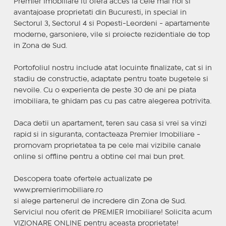
Premier Imobiliare iti ofera acces la cele mai noi si
avantajoase proprietati din Bucuresti, in special in
Sectorul 3, Sectorul 4 si Popesti-Leordeni - apartamente
moderne, garsoniere, vile si proiecte rezidentiale de top
in Zona de Sud.
Portofoliul nostru include atat locuinte finalizate, cat si in
stadiu de constructie, adaptate pentru toate bugetele si
nevoile. Cu o experienta de peste 30 de ani pe piata
imobiliara, te ghidam pas cu pas catre alegerea potrivita.
Daca detii un apartament, teren sau casa si vrei sa vinzi
rapid si in siguranta, contacteaza Premier Imobiliare -
promovam proprietatea ta pe cele mai vizibile canale
online si offline pentru a obtine cel mai bun pret.
Descopera toate ofertele actualizate pe
www.premierimobiliare.ro
si alege partenerul de incredere din Zona de Sud.
Serviciul nou oferit de PREMIER Imobiliare! Solicita acum
VIZIONARE ONLINE pentru aceasta proprietate!