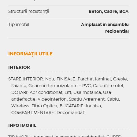
Structură rezistență
Beton, Cadre, BCA
Tip imobil
Amplasat in ansamblu
rezidential
INFORMAŢII UTILE
INTERIOR
STARE INTERIOR
: Nou;
FINISAJE
: Parchet laminat, Gresie,
Faianta, Geamuri termoizolante - PVC, Calorifere otel;
DOTARI
: Aer conditionat, Lift, Usa metalica, Usa
antiefractie, Videointerfon, Spatiu Agrement, Cablu,
Wireless, Fibra Optica;
BUCATARIE
: Inchisa;
COMPARTIMENTARE
: Decomandat
INFO IMOBIL