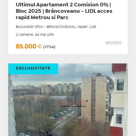
Ultimul Apartament 2 Comision 0% |
Bloc 2025 | Brâncoveanu - LIDL acces
rapid Metrou si Parc
Bucuresti-Ilfov - BRANCOVEANU, reper: Lidl
2 camere, 44 mp utili
#101857
85.000
€
(+TVA)
EXCLUSIVITATE