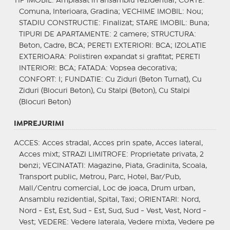
TIP IMOBIL
: Amplasat in ansamblu rezidential;
CURTE
:
Comuna, Interioara, Gradina;
VECHIME IMOBIL
: Nou;
STADIU CONSTRUCTIE
: Finalizat;
STARE IMOBIL
: Buna;
TIPURI DE APARTAMENTE
: 2 camere;
STRUCTURA
:
Beton, Cadre, BCA;
PERETI EXTERIORI
: BCA;
IZOLATIE
EXTERIOARA
: Polistiren expandat si grafitat;
PERETI
INTERIORI
: BCA;
FATADA
: Vopsea decorativa;
CONFORT
: I;
FUNDATIE
: Cu Ziduri (Beton Turnat), Cu
Ziduri (Blocuri Beton), Cu Stalpi (Beton), Cu Stalpi
(Blocuri Beton)
IMPREJURIMI
ACCES
: Acces stradal, Acces prin spate, Acces lateral,
Acces mixt;
STRAZI LIMITROFE
: Proprietate privata, 2
benzi;
VECINATATI
: Magazine, Piata, Gradinita, Scoala,
Transport public, Metrou, Parc, Hotel, Bar/Pub,
Mall/Centru comercial, Loc de joaca, Drum urban,
Ansamblu rezidential, Spital, Taxi;
ORIENTARI
: Nord,
Nord - Est, Est, Sud - Est, Sud, Sud - Vest, Vest, Nord -
Vest;
VEDERE
: Vedere laterala, Vedere mixta, Vedere pe