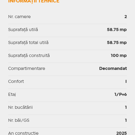
INFORMAȚII TEHNICE
Nr. camere
2
Suprafaţă utilă
58.75 mp
Suprafaţă total utilă
58.75 mp
Suprafaţă construită
100 mp
Compartimentare
Decomandat
Confort
I
Etaj
1/P+6
Nr. bucătării
1
Nr. băi/GS
1
An construcție
2025