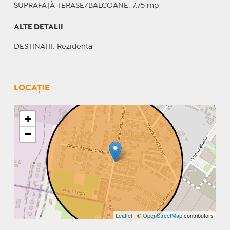
SUPRAFAȚĂ TERASE/BALCOANE: 7.75 mp
ALTE DETALII
DESTINATII
: Rezidenta
LOCAȚIE
+
−
Leaflet
| ©
OpenStreetMap
contributors