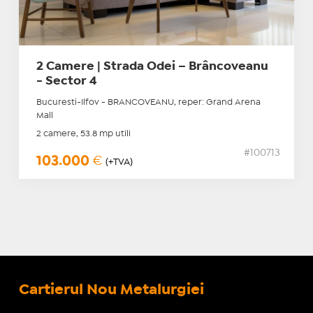
2 Camere | Strada Odei – Brâncoveanu
- Sector 4
Bucuresti-Ilfov - BRANCOVEANU, reper: Grand Arena
Mall
2 camere, 53.8 mp utili
#100713
103.000
€
(+TVA)
Cartierul Nou Metalurgiei