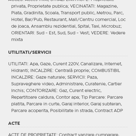
privata, Proprietate publica;
VECINATATI
: Magazine,
Piata, Gradinita, Scoala, Transport public, Metrou, Parc,
Hotel, Bar/Pub, Restaurant, Mall/Centru comercial, Loc
de joaca, Ansamblu rezidential, Spital, Taxi, Microbuz;
ORIENTARI
: Sud - Est, Sud, Sud - Vest;
VEDERE
: Vedere
mixta
UTILITATI/SERVICII
UTILITATI
: Apa, Gaze, Curent 220V, Canalizare, Internet,
Hidranti;
INCALZIRE
: Centrală proprie;
COMBUSTIBIL
INCALZIRE
: Gaze naturale;
SERVICII
: Paza,
Supraveghere video, Administrare, Curatenie, Cartier
Inchis;
CONTORIZARE
: Gaz, Curent electric,
Repartitoare caldura, Contor apa;
Tip Parcare
: Parcare
platita, Parcare in curte, Garaj interior, Garaj subteran,
Parcare acoperita, Posibilitate in strada, Contract ADP
ACTE
ACTE DE PROPRIETATE
: Contract vanzare cumparare,