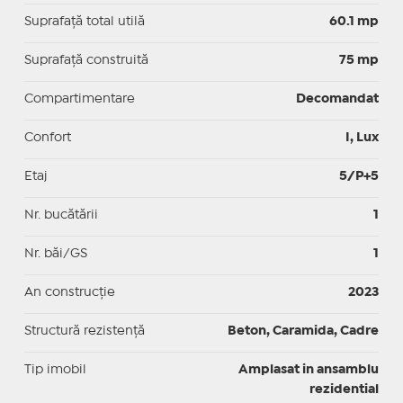
Suprafaţă total utilă
60.1 mp
Suprafaţă construită
75 mp
Compartimentare
Decomandat
Confort
I, Lux
Etaj
5/P+5
Nr. bucătării
1
Nr. băi/GS
1
An construcție
2023
Structură rezistență
Beton, Caramida, Cadre
Tip imobil
Amplasat in ansamblu
rezidential