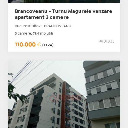
Brancoveanu - Turnu Magurele vanzare
apartament 3 camere
Bucuresti-Ilfov - BRANCOVEANU
3 camere, 79.4 mp utili
#101833
110.000
€
(+TVA)