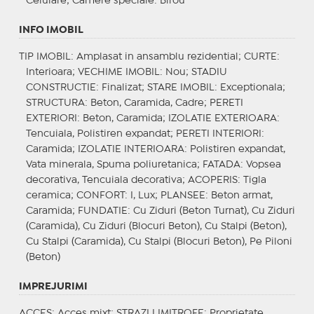
Celulare;
Camere speciale
: Birou
INFO IMOBIL
TIP IMOBIL
: Amplasat in ansamblu rezidential;
CURTE
:
Interioara;
VECHIME IMOBIL
: Nou;
STADIU
CONSTRUCTIE
: Finalizat;
STARE IMOBIL
: Exceptionala;
STRUCTURA
: Beton, Caramida, Cadre;
PERETI
EXTERIORI
: Beton, Caramida;
IZOLATIE EXTERIOARA
:
Tencuiala, Polistiren expandat;
PERETI INTERIORI
:
Caramida;
IZOLATIE INTERIOARA
: Polistiren expandat,
Vata minerala, Spuma poliuretanica;
FATADA
: Vopsea
decorativa, Tencuiala decorativa;
ACOPERIS
: Tigla
ceramica;
CONFORT
: I, Lux;
PLANSEE
: Beton armat,
Caramida;
FUNDATIE
: Cu Ziduri (Beton Turnat), Cu Ziduri
(Caramida), Cu Ziduri (Blocuri Beton), Cu Stalpi (Beton),
Cu Stalpi (Caramida), Cu Stalpi (Blocuri Beton), Pe Piloni
(Beton)
IMPREJURIMI
ACCES
: Acces mixt;
STRAZI LIMITROFE
: Proprietate