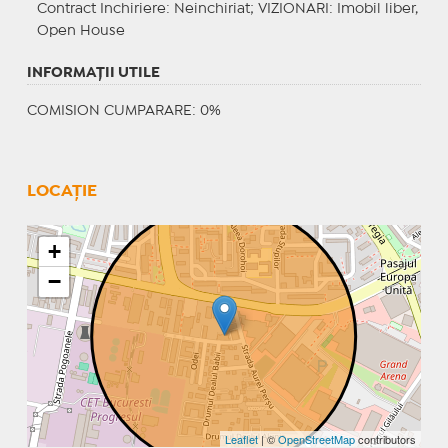
Contract Inchiriere
: Neinchiriat;
VIZIONARI
: Imobil liber,
Open House
INFORMAŢII UTILE
COMISION CUMPARARE: 0%
LOCAȚIE
+
−
Leaflet
| ©
OpenStreetMap
contributors