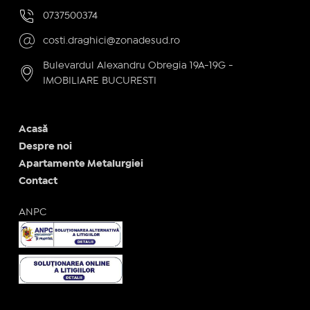
0737500374
costi.draghici@zonadesud.ro
Bulevardul Alexandru Obregia 19A-19G -
IMOBILIARE BUCURESTI
Acasă
Despre noi
Apartamente Metalurgiei
Contact
ANPC