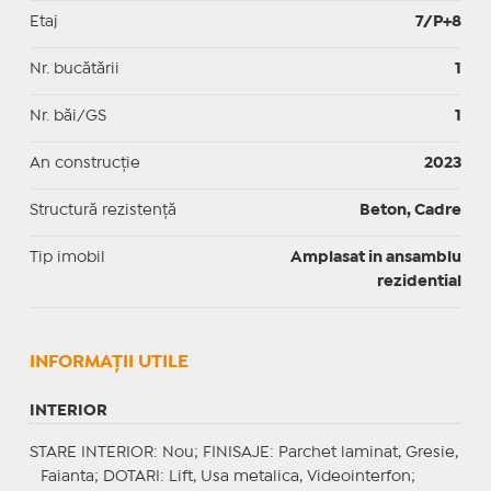
Etaj
7/P+8
Nr. bucătării
1
Nr. băi/GS
1
An construcție
2023
Structură rezistență
Beton, Cadre
Tip imobil
Amplasat in ansamblu
rezidential
INFORMAŢII UTILE
INTERIOR
STARE INTERIOR
: Nou;
FINISAJE
: Parchet laminat, Gresie,
Faianta;
DOTARI
: Lift, Usa metalica, Videointerfon;