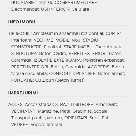
BUCATARIE
: Inchisa;
COMPARTIMENTARE
:
Decomandat;
USI INTERIOR
: Celulare
INFO IMOBIL
TIP IMOBIL
: Amplasat in ansamblu rezidential;
CURTE
:
Interioara;
VECHIME IMOBIL
: Nou;
STADIU
CONSTRUCTIE
: Finalizat;
STARE IMOBIL
: Exceptionala;
STRUCTURA
: Beton, Cadre;
PERETI EXTERIORI
: Beton,
Caramida;
IZOLATIE EXTERIOARA
: Polistiren expandat;
PERETI INTERIORI
: Beton, Caramida;
ACOPERIS
: Beton -
terasa circulabila;
CONFORT
: I;
PLANSEE
: Beton armat;
FUNDATIE
: Cu Ziduri (Beton Turnat)
IMPREJURIMI
ACCES
: Acces stradal;
STRAZI LIMITROFE
: Amenajate;
VECINATATI
: Magazine, Piata, Gradinita, Scoala,
Transport public, Metrou;
ORIENTARI
: Sud - Est;
VEDERE
: Vedere laterala