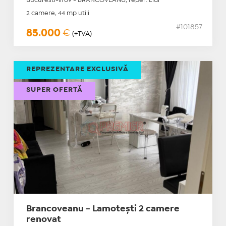
Bucuresti-Ilfov - BRANCOVEANU, reper: Lidl
2 camere, 44 mp utili
#101857
85.000
€
(+TVA)
REPREZENTARE EXCLUSIVĂ
SUPER OFERTĂ
Brancoveanu - Lamotești 2 camere
renovat