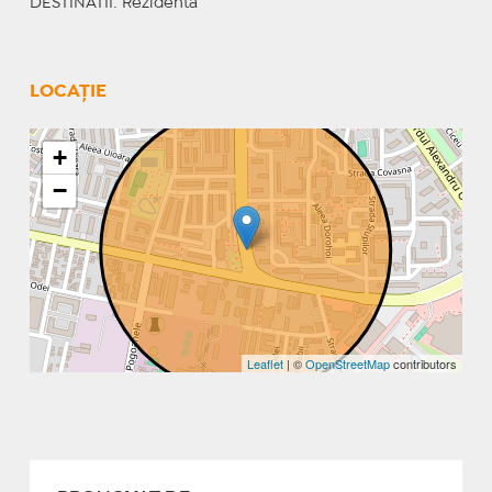
DESTINATII
: Rezidenta
LOCAȚIE
+
−
Leaflet
| ©
OpenStreetMap
contributors