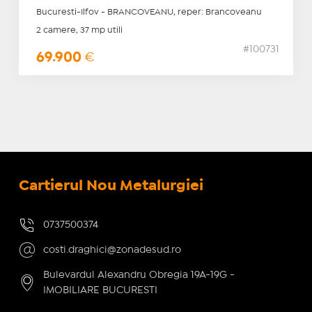
Bucuresti-Ilfov - BRANCOVEANU, reper: Brancoveanu
2 camere, 37 mp utili
#100731
69.900
€
Cartierul Nou Metalurgiei
0737500374
costi.draghici@zonadesud.ro
Bulevardul Alexandru Obregia 19A-19G -
IMOBILIARE BUCURESTI