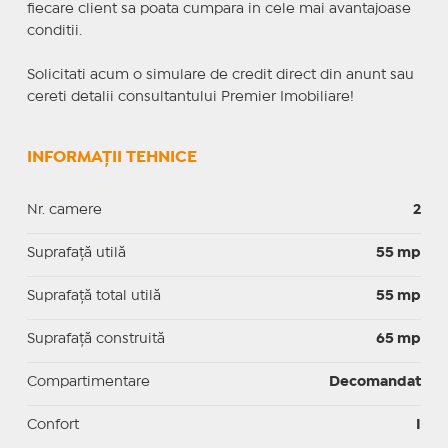
fiecare client sa poata cumpara in cele mai avantajoase
conditii.
Solicitati acum o simulare de credit direct din anunt sau
cereti detalii consultantului Premier Imobiliare!
INFORMAȚII TEHNICE
Nr. camere
2
Suprafaţă utilă
55 mp
Suprafaţă total utilă
55 mp
Suprafaţă construită
65 mp
Compartimentare
Decomandat
Confort
I