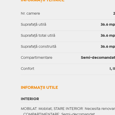
INFORMAȚII TEHNICE
Nr. camere
Suprafaţă utilă
36.6 m
Suprafaţă total utilă
36.6 m
Suprafaţă construită
36.6 m
Compartimentare
Semi-decomanda
Confort
I, I
INFORMAŢII UTILE
INTERIOR
MOBILAT
: Mobilat;
STARE INTERIOR
: Necesita renova
COMPARTIMENTARE
: Semi-decomandat