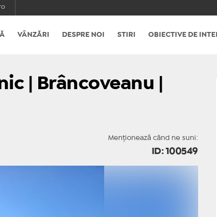
ro
Ă
VÂNZĂRI
DESPRE NOI
STIRI
OBIECTIVE DE INTE
ic | Brâncoveanu |
Menționează când ne suni:
ID: 100549