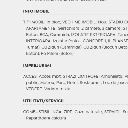
INFO IMOBIL
TIP IMOBIL
: In bloc;
VECHIME IMOBIL
: Nou;
STADIU 
APARTAMENTE
: Garsoniere, 2 camere, 3 camere;
S
Beton, BCA, Caramida;
IZOLATIE EXTERIOARA
: Tenc
INTERIOARA
: Izolatie fonica;
CONFORT
: I, II;
PLANS
Turnat), Cu Ziduri (Caramida), Cu Ziduri (Blocuri Beton
Beton), Pe Piloni (Beton)
IMPREJURIMI
ACCES
: Acces mixt;
STRAZI LIMITROFE
: Amenajate;
V
public, Metrou, Parc, Hotel, Restaurant, Loc de joaca
VEDERE
: Vedere mixta
UTILITATI/SERVICII
COMBUSTIBIL INCALZIRE
: Gaze naturale;
SERVICII
: S
Repartitoare caldura