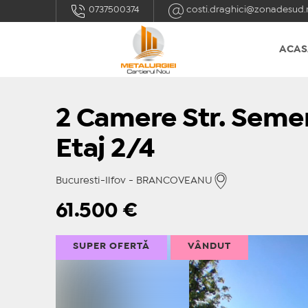
0737500374
costi.draghici@zonadesud.
ACAS
2 Camere Str. Semen
Etaj 2/4
Bucuresti-Ilfov - BRANCOVEANU
61.500
€
SUPER OFERTĂ
VÂNDUT