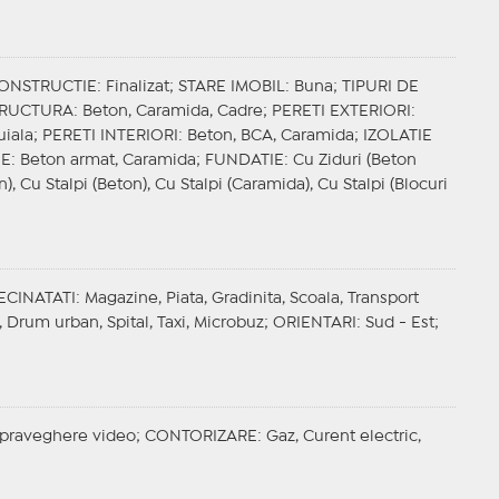
CONSTRUCTIE
: Finalizat;
STARE IMOBIL
: Buna;
TIPURI DE
TRUCTURA
: Beton, Caramida, Cadre;
PERETI EXTERIORI
:
uiala;
PERETI INTERIORI
: Beton, BCA, Caramida;
IZOLATIE
EE
: Beton armat, Caramida;
FUNDATIE
: Cu Ziduri (Beton
), Cu Stalpi (Beton), Cu Stalpi (Caramida), Cu Stalpi (Blocuri
ECINATATI
: Magazine, Piata, Gradinita, Scoala, Transport
, Drum urban, Spital, Taxi, Microbuz;
ORIENTARI
: Sud - Est;
upraveghere video;
CONTORIZARE
: Gaz, Curent electric,