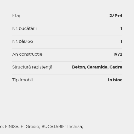
2
Etaj
2/P+4
p
Nr. bucătării
1
p
Nr. băi/GS
1
p
An construcție
1972
t
Structură rezistență
Beton, Caramida, Cadre
I
Tip imobil
In bloc
re;
FINISAJE
: Gresie;
BUCATARIE
: Inchisa;