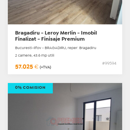
Bragadiru - Leroy Merlin - Imobil
Finalizat - Finisaje Premium
Bucuresti-Ilfov - BRAGADIRU, reper: Bragadiru
2 camere, 43.6 mp utili
#99594
57.025
€
(+TVA)
0% COMISION