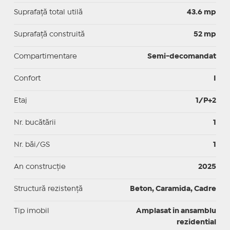
Suprafaţă total utilă
43.6 mp
Suprafaţă construită
52 mp
Compartimentare
Semi-decomandat
Confort
I
Etaj
1/P+2
Nr. bucătării
1
Nr. băi/GS
1
An construcție
2025
Structură rezistență
Beton, Caramida, Cadre
Tip imobil
Amplasat in ansamblu
rezidential