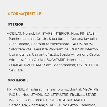
INFORMAŢII UTILE
INTERIOR
MOBILAT
: Nemobilat;
STARE INTERIOR
: Nou;
FINISAJE
:
Parchet laminat, Gresie, Sapa turnata, Vopsea lavabila,
Glet, Faianta, Geamuri termoizolante - ALUMINIUM,
Calorifere otel, Ferestre Panoramice;
DOTARI
: Interfon,
Usa metalica, Usa antiefractie, Spatiu Agrement, Cablu,
Wireless, Fibra Optica;
BUCATARIE
: Nemobilata;
COMPARTIMENTARE
: Semi-decomandat;
USI INTERIOR
:
Celulare
INFO IMOBIL
TIP IMOBIL
: Amplasat in ansamblu rezidential;
VECHIME
IMOBIL
: Nou;
STADIU CONSTRUCTIE
: Finalizat;
STARE
IMOBIL
: Exceptionala;
TIPURI DE APARTAMENTE
:
Garsoniere, 2 camere;
STRUCTURA
: Beton, Caramida,