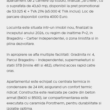
apartament de 2 camere tip studio, finalizat ,,la cheie", cu
o suprafata de 43,60 mp, disponibil la pret promotional
de 53.025 € + TVA 21% (65.000 € TVA inclus). Loc de
parcare disponibil contra 4000 Euro.
Locuinta este situata intr-un imobil nou, finalizat la
inceputul anului 2026, cu regim de inaltime P+2, in
Bragadiru - Cartier Independentei, o zona linistita si in
plina dezvoltare.
In apropiere se afla multiple facilitati: Gradinita nr. 4,
Parcul Bragadiru - Independentei, supermarketuri si
statii STB (liniile 481 si 482), oferind acces rapid catre
oras.
Apartamentul este echipat cu centrala termica in
condensare de 24 kW, asigurand un confort termic
ridicat. Constructia este realizata pe cadre din beton
armat (B400 si B500), iar compartimentarea este
executata cu caramida Porotherm, pentru durabilitate si
izolatie optima.