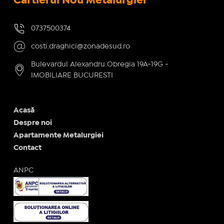
Cartierul Nou Metalurgiei
0737500374
costi.draghici@zonadesud.ro
Bulevardul Alexandru Obregia 19A-19G -
IMOBILIARE BUCURESTI
Acasă
Despre noi
Apartamente Metalurgiei
Contact
ANPC