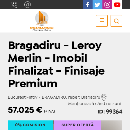
Bragadiru - Leroy
Merlin - Imobil
Finalizat - Finisaje
Premium
Bucuresti-Ilfov - BRAGADIRU, reper: Bragadiru
Menționează când ne suni:
57.025
€
ID: 99364
(+TVA)
0% COMISION
SUPER OFERTĂ