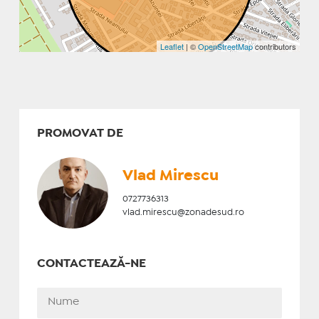
Leaflet
| ©
OpenStreetMap
contributors
PROMOVAT DE
Vlad Mirescu
0727736313
vlad.mirescu@zonadesud.ro
CONTACTEAZĂ-NE