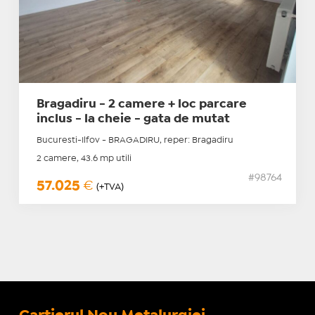
Bragadiru - 2 camere + loc parcare
inclus - la cheie - gata de mutat
Bucuresti-Ilfov - BRAGADIRU, reper: Bragadiru
2 camere, 43.6 mp utili
#98764
57.025
€
(+TVA)