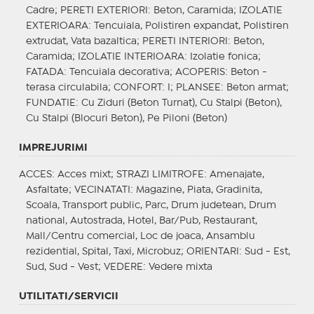
Cadre;
PERETI EXTERIORI
: Beton, Caramida;
IZOLATIE
EXTERIOARA
: Tencuiala, Polistiren expandat, Polistiren
extrudat, Vata bazaltica;
PERETI INTERIORI
: Beton,
Caramida;
IZOLATIE INTERIOARA
: Izolatie fonica;
FATADA
: Tencuiala decorativa;
ACOPERIS
: Beton -
terasa circulabila;
CONFORT
: I;
PLANSEE
: Beton armat;
FUNDATIE
: Cu Ziduri (Beton Turnat), Cu Stalpi (Beton),
Cu Stalpi (Blocuri Beton), Pe Piloni (Beton)
IMPREJURIMI
ACCES
: Acces mixt;
STRAZI LIMITROFE
: Amenajate,
Asfaltate;
VECINATATI
: Magazine, Piata, Gradinita,
Scoala, Transport public, Parc, Drum judetean, Drum
national, Autostrada, Hotel, Bar/Pub, Restaurant,
Mall/Centru comercial, Loc de joaca, Ansamblu
rezidential, Spital, Taxi, Microbuz;
ORIENTARI
: Sud - Est,
Sud, Sud - Vest;
VEDERE
: Vedere mixta
UTILITATI/SERVICII