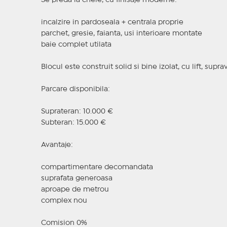
Se preda la cheie, cu finisaje moderne:
incalzire in pardoseala + centrala proprie
parchet, gresie, faianta, usi interioare montate
baie complet utilata
Blocul este construit solid si bine izolat, cu lift, supr
Parcare disponibila:
Suprateran: 10.000 €
Subteran: 15.000 €
Avantaje:
compartimentare decomandata
suprafata generoasa
aproape de metrou
complex nou
Comision 0%