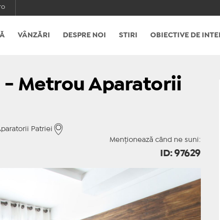
ro
Ă
VÂNZĂRI
DESPRE NOI
STIRI
OBIECTIVE DE INTE
 - Metrou Aparatorii
aratorii Patriei
Menționează când ne suni:
ID: 97629