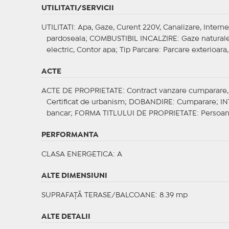
UTILITATI/SERVICII
UTILITATI
: Apa, Gaze, Curent 220V, Canalizare, Interne
pardoseala;
COMBUSTIBIL INCALZIRE
: Gaze natural
electric, Contor apa;
Tip Parcare
: Parcare exterioara,
ACTE
ACTE DE PROPRIETATE
: Contract vanzare cumparare, C
Certificat de urbanism;
DOBANDIRE
: Cumparare;
IN
bancar;
FORMA TITLULUI DE PROPRIETATE
: Persoan
PERFORMANTA
CLASA ENERGETICA
: A
ALTE DIMENSIUNI
SUPRAFAȚĂ TERASE/BALCOANE: 8.39 mp
ALTE DETALII