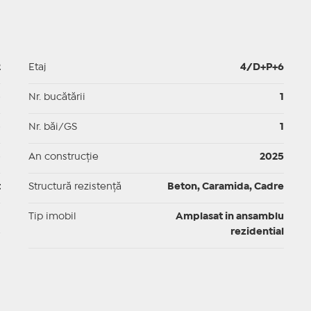
2
Etaj
4/D+P+6
p
Nr. bucătării
1
p
Nr. băi/GS
1
p
An construcție
2025
t
Structură rezistență
Beton, Caramida, Cadre
I
Tip imobil
Amplasat in ansamblu
rezidential