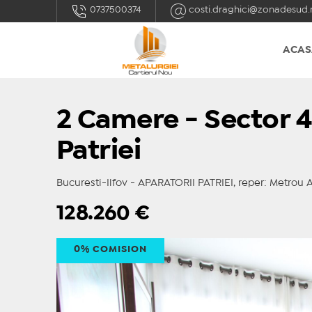
0737500374
costi.draghici@zonadesud.
ACAS
2 Camere - Sector 4
Patriei
Bucuresti-Ilfov - APARATORII PATRIEI, reper: Metrou Ap
128.260
€
0% COMISION