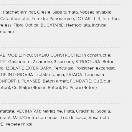
E
: Parchet laminat, Gresie, Sapa turnata, Vopsea lavabila,
Calorifere otel, Ferestre Panoramice;
DOTARI
: Lift, Interfon,
reless, Fibra Optica;
BUCATARIE
: Nemobilata, Inchisa;
Celulare
ME IMOBIL
: Nou;
STADIU CONSTRUCTIE
: In constructie;
NTE
: Garsoniere, 2 camere, 3 camere;
STRUCTURA
: Beton,
da;
IZOLATIE EXTERIOARA
: Tencuiala, Polistiren expandat,
TIE INTERIOARA
: Izolatie fonica;
FATADA
: Tencuiala
ONFORT
: I;
PLANSEE
: Beton armat;
FUNDATIE
: Cu Ziduri
eton), Cu Stalpi (Blocuri Beton), Pe Piloni (Beton)
sfaltate;
VECINATATI
: Magazine, Piata, Gradinita, Scoala,
taurant, Mall/Centru comercial, Loc de joaca, Ansamblu
RE
: Vedere mixta