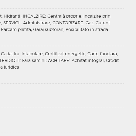
t, Hidranti;
INCALZIRE
: Centrală proprie, Incalzire prin
e;
SERVICII
: Administrare;
CONTORIZARE
: Gaz, Curent
 Parcare platita, Garaj subteran, Posibilitate in strada
adastru, Intabulare, Certificat energetic, Carte funciara,
TERDICTII
: Fara sarcini;
ACHITARE
: Achitat integral, Credit
a juridica