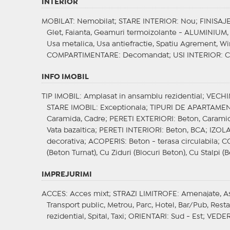
INTERIOR
MOBILAT
: Nemobilat;
STARE INTERIOR
: Nou;
FINISAJ
Glet, Faianta, Geamuri termoizolante - ALUMINIUM, 
Usa metalica, Usa antiefractie, Spatiu Agrement, Wi
COMPARTIMENTARE
: Decomandat;
USI INTERIOR
: 
INFO IMOBIL
TIP IMOBIL
: Amplasat in ansamblu rezidential;
VECHI
STARE IMOBIL
: Exceptionala;
TIPURI DE APARTAME
Caramida, Cadre;
PERETI EXTERIORI
: Beton, Carami
Vata bazaltica;
PERETI INTERIORI
: Beton, BCA;
IZOLA
decorativa;
ACOPERIS
: Beton - terasa circulabila;
C
(Beton Turnat), Cu Ziduri (Blocuri Beton), Cu Stalpi (B
IMPREJURIMI
ACCES
: Acces mixt;
STRAZI LIMITROFE
: Amenajate, A
Transport public, Metrou, Parc, Hotel, Bar/Pub, Res
rezidential, Spital, Taxi;
ORIENTARI
: Sud - Est;
VEDE