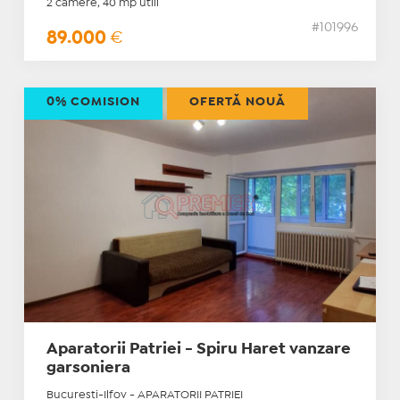
2 camere, 40 mp utili
#101996
89.000
€
0% COMISION
OFERTĂ NOUĂ
Aparatorii Patriei - Spiru Haret vanzare
garsoniera
Bucuresti-Ilfov - APARATORII PATRIEI