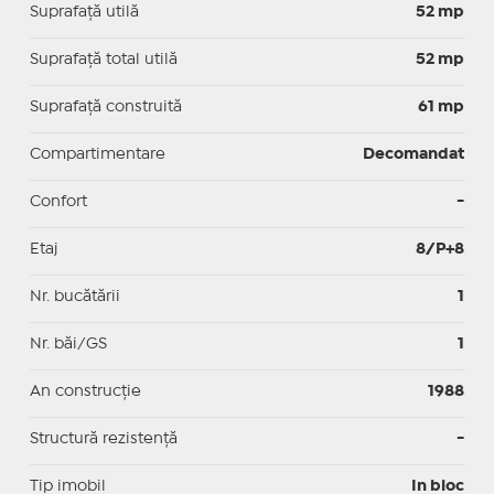
Suprafaţă utilă
52 mp
Suprafaţă total utilă
52 mp
Suprafaţă construită
61 mp
Compartimentare
Decomandat
Confort
-
Etaj
8/P+8
Nr. bucătării
1
Nr. băi/GS
1
An construcție
1988
Structură rezistență
-
Tip imobil
In bloc