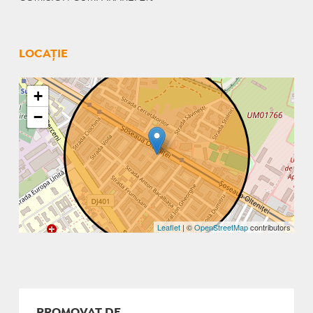
LOCAȚIE
+
−
Leaflet
| ©
OpenStreetMap
contributors
PROMOVAT DE