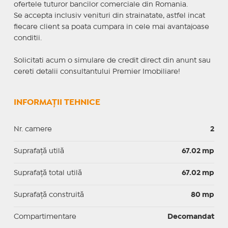
ofertele tuturor bancilor comerciale din Romania.
Se accepta inclusiv venituri din strainatate, astfel incat
fiecare client sa poata cumpara in cele mai avantajoase
conditii.
Solicitati acum o simulare de credit direct din anunt sau
cereti detalii consultantului Premier Imobiliare!
INFORMAȚII TEHNICE
Nr. camere
2
Suprafaţă utilă
67.02 mp
Suprafaţă total utilă
67.02 mp
Suprafaţă construită
80 mp
Compartimentare
Decomandat