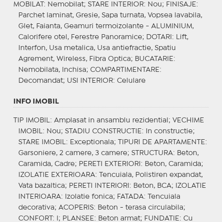
MOBILAT
: Nemobilat;
STARE INTERIOR
: Nou;
FINISAJE
:
Parchet laminat, Gresie, Sapa turnata, Vopsea lavabila,
Glet, Faianta, Geamuri termoizolante - ALUMINIUM,
Calorifere otel, Ferestre Panoramice;
DOTARI
: Lift,
Interfon, Usa metalica, Usa antiefractie, Spatiu
Agrement, Wireless, Fibra Optica;
BUCATARIE
:
Nemobilata, Inchisa;
COMPARTIMENTARE
:
Decomandat;
USI INTERIOR
: Celulare
INFO IMOBIL
TIP IMOBIL
: Amplasat in ansamblu rezidential;
VECHIME
IMOBIL
: Nou;
STADIU CONSTRUCTIE
: In constructie;
STARE IMOBIL
: Exceptionala;
TIPURI DE APARTAMENTE
:
Garsoniere, 2 camere, 3 camere;
STRUCTURA
: Beton,
Caramida, Cadre;
PERETI EXTERIORI
: Beton, Caramida;
IZOLATIE EXTERIOARA
: Tencuiala, Polistiren expandat,
Vata bazaltica;
PERETI INTERIORI
: Beton, BCA;
IZOLATIE
INTERIOARA
: Izolatie fonica;
FATADA
: Tencuiala
decorativa;
ACOPERIS
: Beton - terasa circulabila;
CONFORT
: I;
PLANSEE
: Beton armat;
FUNDATIE
: Cu