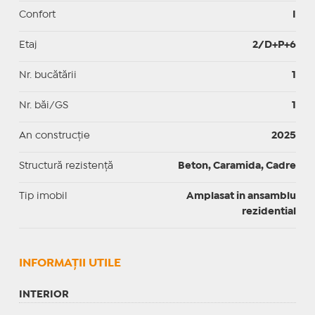
Confort
I
Etaj
2/D+P+6
Nr. bucătării
1
Nr. băi/GS
1
An construcție
2025
Structură rezistență
Beton, Caramida, Cadre
Tip imobil
Amplasat in ansamblu
rezidential
INFORMAŢII UTILE
INTERIOR