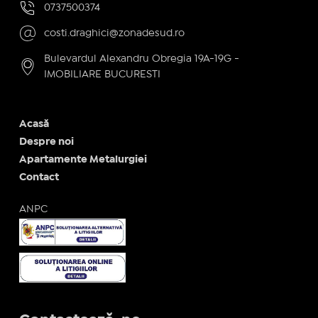
0737500374
costi.draghici@zonadesud.ro
Bulevardul Alexandru Obregia 19A-19G -
IMOBILIARE BUCURESTI
Acasă
Despre noi
Apartamente Metalurgiei
Contact
ANPC