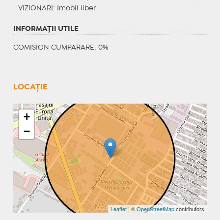
VIZIONARI
: Imobil liber
INFORMAŢII UTILE
COMISION CUMPARARE: 0%
LOCAȚIE
+
−
Leaflet
| ©
OpenStreetMap
contributors