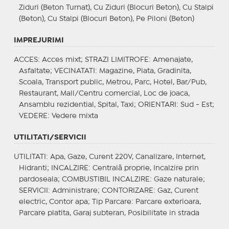
Ziduri (Beton Turnat), Cu Ziduri (Blocuri Beton), Cu Stalpi
(Beton), Cu Stalpi (Blocuri Beton), Pe Piloni (Beton)
IMPREJURIMI
ACCES
: Acces mixt;
STRAZI LIMITROFE
: Amenajate,
Asfaltate;
VECINATATI
: Magazine, Piata, Gradinita,
Scoala, Transport public, Metrou, Parc, Hotel, Bar/Pub,
Restaurant, Mall/Centru comercial, Loc de joaca,
Ansamblu rezidential, Spital, Taxi;
ORIENTARI
: Sud - Est;
VEDERE
: Vedere mixta
UTILITATI/SERVICII
UTILITATI
: Apa, Gaze, Curent 220V, Canalizare, Internet,
Hidranti;
INCALZIRE
: Centrală proprie, Incalzire prin
pardoseala;
COMBUSTIBIL INCALZIRE
: Gaze naturale;
SERVICII
: Administrare;
CONTORIZARE
: Gaz, Curent
electric, Contor apa;
Tip Parcare
: Parcare exterioara,
Parcare platita, Garaj subteran, Posibilitate in strada