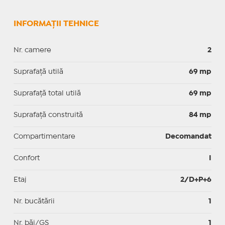
INFORMAȚII TEHNICE
Nr. camere
2
Suprafaţă utilă
69 mp
Suprafaţă total utilă
69 mp
Suprafaţă construită
84 mp
Compartimentare
Decomandat
Confort
I
Etaj
2/D+P+6
Nr. bucătării
1
Nr. băi/GS
1