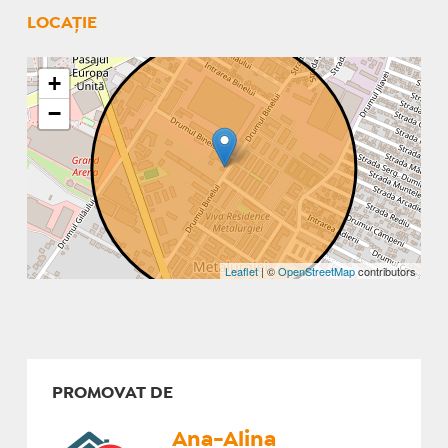
LOCAȚIE
+
−
Leaflet
| ©
OpenStreetMap
contributors
PROMOVAT DE
Ana-Alina