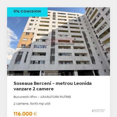
0% COMISION
Soseaua Berceni - metrou Leonida
vanzare 2 camere
Bucuresti-Ilfov - APARATORII PATRIEI
2 camere, 54.93 mp utili
#101737
116.000
€