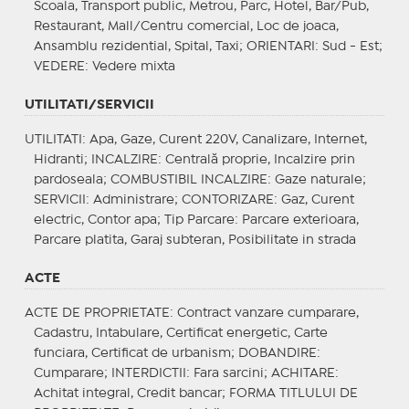
Scoala, Transport public, Metrou, Parc, Hotel, Bar/Pub,
Restaurant, Mall/Centru comercial, Loc de joaca,
Ansamblu rezidential, Spital, Taxi;
ORIENTARI
: Sud - Est;
VEDERE
: Vedere mixta
UTILITATI/SERVICII
UTILITATI
: Apa, Gaze, Curent 220V, Canalizare, Internet,
Hidranti;
INCALZIRE
: Centrală proprie, Incalzire prin
pardoseala;
COMBUSTIBIL INCALZIRE
: Gaze naturale;
SERVICII
: Administrare;
CONTORIZARE
: Gaz, Curent
electric, Contor apa;
Tip Parcare
: Parcare exterioara,
Parcare platita, Garaj subteran, Posibilitate in strada
ACTE
ACTE DE PROPRIETATE
: Contract vanzare cumparare,
Cadastru, Intabulare, Certificat energetic, Carte
funciara, Certificat de urbanism;
DOBANDIRE
:
Cumparare;
INTERDICTII
: Fara sarcini;
ACHITARE
:
Achitat integral, Credit bancar;
FORMA TITLULUI DE