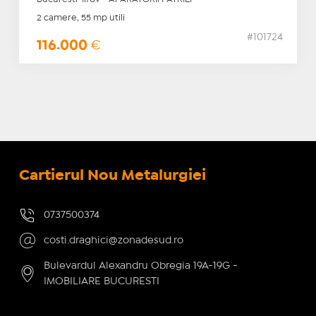
2 camere, 55 mp utili
#101724
116.000
€
Cartierul Nou Metalurgiei
0737500374
costi.draghici@zonadesud.ro
Bulevardul Alexandru Obregia 19A-19G -
IMOBILIARE BUCURESTI