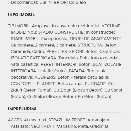
Decomandat;
USI INTERIOR
: Celulare
INFO IMOBIL
TIP IMOBIL
: Amplasat in ansamblu rezidential;
VECHIME
IMOBIL
: Nou;
STADIU CONSTRUCTIE
: In constructie;
STARE IMOBIL
: Exceptionala;
TIPURI DE APARTAMENTE
:
Garsoniere, 2 camere, 3 camere;
STRUCTURA
: Beton,
Caramida, Cadre;
PERETI EXTERIORI
: Beton, Caramida;
IZOLATIE EXTERIOARA
: Tencuiala, Polistiren expandat,
Vata bazaltica;
PERETI INTERIORI
: Beton, BCA;
IZOLATIE
INTERIOARA
: Izolatie fonica;
FATADA
: Tencuiala
decorativa;
ACOPERIS
: Beton - terasa circulabila;
CONFORT
: I;
PLANSEE
: Beton armat;
FUNDATIE
: Cu
Ziduri (Beton Turnat), Cu Ziduri (Blocuri Beton), Cu Stalpi
(Beton), Cu Stalpi (Blocuri Beton), Pe Piloni (Beton)
IMPREJURIMI
ACCES
: Acces mixt;
STRAZI LIMITROFE
: Amenajate,
Asfaltate;
VECINATATI
: Magazine, Piata, Gradinita,