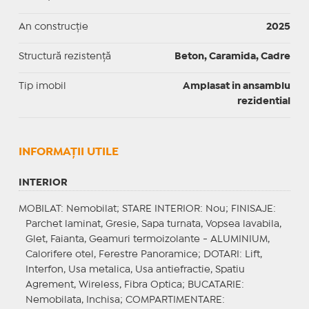
An construcție
2025
Structură rezistență
Beton, Caramida, Cadre
Tip imobil
Amplasat in ansamblu
rezidential
INFORMAŢII UTILE
INTERIOR
MOBILAT
: Nemobilat;
STARE INTERIOR
: Nou;
FINISAJE
:
Parchet laminat, Gresie, Sapa turnata, Vopsea lavabila,
Glet, Faianta, Geamuri termoizolante - ALUMINIUM,
Calorifere otel, Ferestre Panoramice;
DOTARI
: Lift,
Interfon, Usa metalica, Usa antiefractie, Spatiu
Agrement, Wireless, Fibra Optica;
BUCATARIE
:
Nemobilata, Inchisa;
COMPARTIMENTARE
: