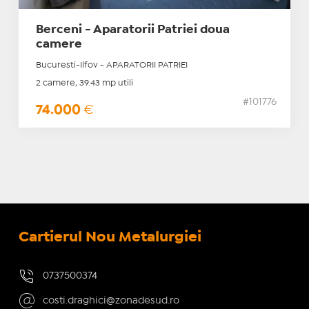
Berceni - Aparatorii Patriei doua
camere
Bucuresti-Ilfov - APARATORII PATRIEI
2 camere, 39.43 mp utili
#101776
74.000
€
Cartierul Nou Metalurgiei
0737500374
costi.draghici@zonadesud.ro