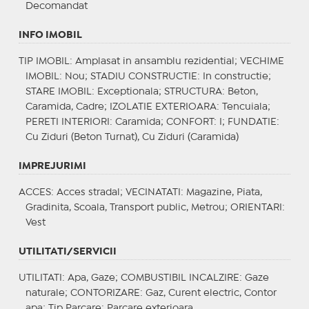
Decomandat
INFO IMOBIL
TIP IMOBIL
: Amplasat in ansamblu rezidential;
VECHIME
IMOBIL
: Nou;
STADIU CONSTRUCTIE
: In constructie;
STARE IMOBIL
: Exceptionala;
STRUCTURA
: Beton,
Caramida, Cadre;
IZOLATIE EXTERIOARA
: Tencuiala;
PERETI INTERIORI
: Caramida;
CONFORT
: I;
FUNDATIE
:
Cu Ziduri (Beton Turnat), Cu Ziduri (Caramida)
IMPREJURIMI
ACCES
: Acces stradal;
VECINATATI
: Magazine, Piata,
Gradinita, Scoala, Transport public, Metrou;
ORIENTARI
:
Vest
UTILITATI/SERVICII
UTILITATI
: Apa, Gaze;
COMBUSTIBIL INCALZIRE
: Gaze
naturale;
CONTORIZARE
: Gaz, Curent electric, Contor
apa;
Tip Parcare
: Parcare exterioara