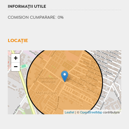
INFORMAŢII UTILE
COMISION CUMPARARE: 0%
LOCAȚIE
+
−
Leaflet
| ©
OpenStreetMap
contributors