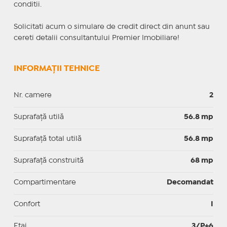
conditii.
Solicitati acum o simulare de credit direct din anunt sau
cereti detalii consultantului Premier Imobiliare!
INFORMAȚII TEHNICE
Nr. camere
2
Suprafaţă utilă
56.8 mp
Suprafaţă total utilă
56.8 mp
Suprafaţă construită
68 mp
Compartimentare
Decomandat
Confort
I
Etaj
3/P+6