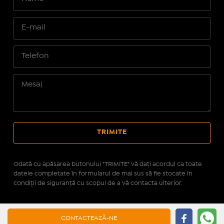
Odată cu apăsarea butonului "TRIMITE" vă daţi acordul ca toate
datele completate în formularul de mai sus să fie stocate în
condiţii de siguranţă cu scopul de a vă contacta ulterior.
Site realizat pe platforma
IMOPEDIA.ro - Anunțuri
CONTACTEAZĂ-NE
Imobiliare
pe tehnologie
Real Manager - CRM Imobiliar