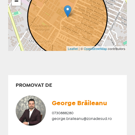
−
Leaflet
| ©
OpenStreetMap
contributors
PROMOVAT DE
George Brăileanu
0730888280
george.braileanu@zonadesud.ro