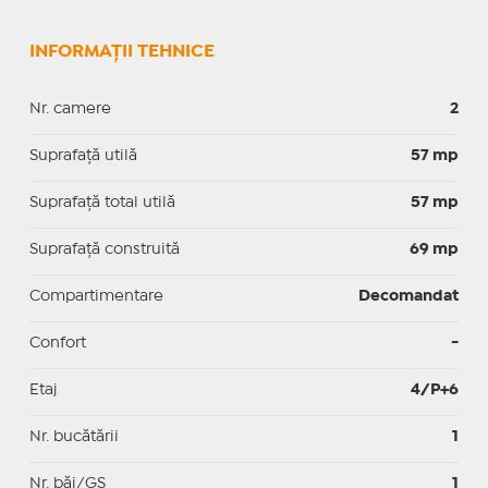
INFORMAȚII TEHNICE
Nr. camere
2
Suprafaţă utilă
57 mp
Suprafaţă total utilă
57 mp
Suprafaţă construită
69 mp
Compartimentare
Decomandat
Confort
-
Etaj
4/P+6
Nr. bucătării
1
Nr. băi/GS
1