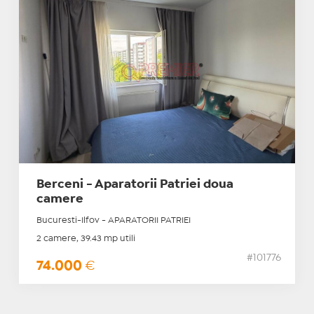
Berceni - Aparatorii Patriei doua
camere
Bucuresti-Ilfov - APARATORII PATRIEI
2 camere, 39.43 mp utili
#101776
74.000
€