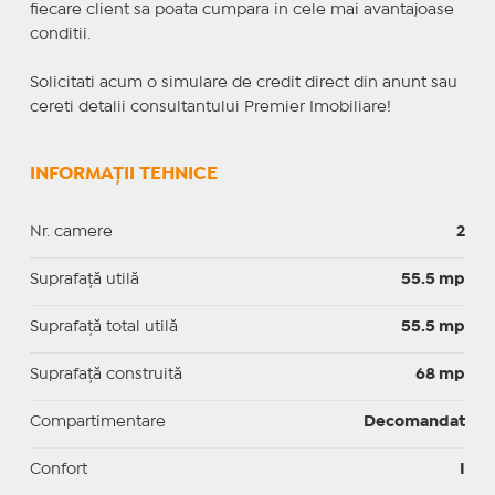
fiecare client sa poata cumpara in cele mai avantajoase
conditii.
Solicitati acum o simulare de credit direct din anunt sau
cereti detalii consultantului Premier Imobiliare!
INFORMAȚII TEHNICE
Nr. camere
2
Suprafaţă utilă
55.5 mp
Suprafaţă total utilă
55.5 mp
Suprafaţă construită
68 mp
Compartimentare
Decomandat
Confort
I