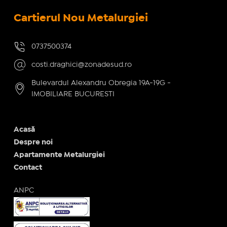
Cartierul Nou Metalurgiei
0737500374
costi.draghici@zonadesud.ro
Bulevardul Alexandru Obregia 19A-19G -
IMOBILIARE BUCURESTI
Acasă
Despre noi
Apartamente Metalurgiei
Contact
ANPC