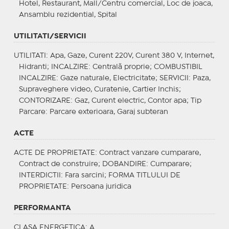
Hotel, Restaurant, Mall/Centru comercial, Loc de joaca,
Ansamblu rezidential, Spital
UTILITATI/SERVICII
UTILITATI
: Apa, Gaze, Curent 220V, Curent 380 V, Internet,
Hidranti;
INCALZIRE
: Centrală proprie;
COMBUSTIBIL
INCALZIRE
: Gaze naturale, Electricitate;
SERVICII
: Paza,
Supraveghere video, Curatenie, Cartier Inchis;
CONTORIZARE
: Gaz, Curent electric, Contor apa;
Tip
Parcare
: Parcare exterioara, Garaj subteran
ACTE
ACTE DE PROPRIETATE
: Contract vanzare cumparare,
Contract de construire;
DOBANDIRE
: Cumparare;
INTERDICTII
: Fara sarcini;
FORMA TITLULUI DE
PROPRIETATE
: Persoana juridica
PERFORMANTA
CLASA ENERGETICA
: A