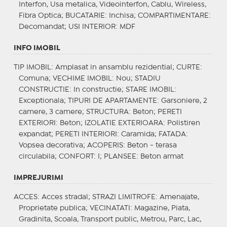
Interfon, Usa metalica, Videointerfon, Cablu, Wireless,
Fibra Optica;
BUCATARIE
: Inchisa;
COMPARTIMENTARE
:
Decomandat;
USI INTERIOR
: MDF
INFO IMOBIL
TIP IMOBIL
: Amplasat in ansamblu rezidential;
CURTE
:
Comuna;
VECHIME IMOBIL
: Nou;
STADIU
CONSTRUCTIE
: In constructie;
STARE IMOBIL
:
Exceptionala;
TIPURI DE APARTAMENTE
: Garsoniere, 2
camere, 3 camere;
STRUCTURA
: Beton;
PERETI
EXTERIORI
: Beton;
IZOLATIE EXTERIOARA
: Polistiren
expandat;
PERETI INTERIORI
: Caramida;
FATADA
:
Vopsea decorativa;
ACOPERIS
: Beton - terasa
circulabila;
CONFORT
: I;
PLANSEE
: Beton armat
IMPREJURIMI
ACCES
: Acces stradal;
STRAZI LIMITROFE
: Amenajate,
Proprietate publica;
VECINATATI
: Magazine, Piata,
Gradinita, Scoala, Transport public, Metrou, Parc, Lac,