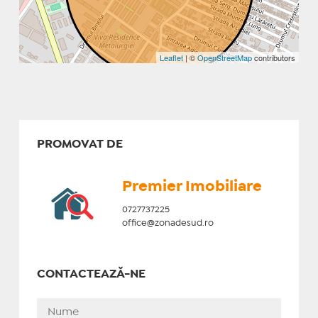
Leaflet
| ©
OpenStreetMap
contributors
PROMOVAT DE
Premier Imobiliare
0727737225
office@zonadesud.ro
CONTACTEAZĂ-NE