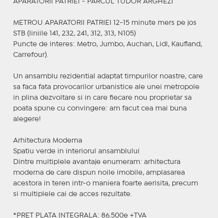
APARATORII PATRIEI - PARCUL TUDOR ARGHEZI
METROU APARATORII PATRIEI 12-15 minute mers pe jos
STB (liniile 141, 232, 241, 312, 313, N105)
Puncte de interes: Metro, Jumbo, Auchan, Lidl, Kaufland,
Carrefour).
Un ansamblu rezidential adaptat timpurilor noastre, care
sa faca fata provocarilor urbanistice ale unei metropole
in plina dezvoltare si in care fiecare nou proprietar sa
poata spune cu convingere: am facut cea mai buna
alegere!
Arhitectura Moderna
Spatiu verde in interiorul ansamblului
Dintre multiplele avantaje enumeram: arhitectura
moderna de care dispun noile imobile, amplasarea
acestora in teren intr-o maniera foarte aerisita, precum
si multiplele cai de acces rezultate.
*PRET PLATA INTEGRALA: 86.500e +TVA