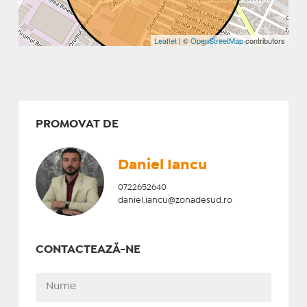
Leaflet
| ©
OpenStreetMap
contributors
PROMOVAT DE
Daniel Iancu
0722652640
daniel.iancu@zonadesud.ro
CONTACTEAZĂ-NE