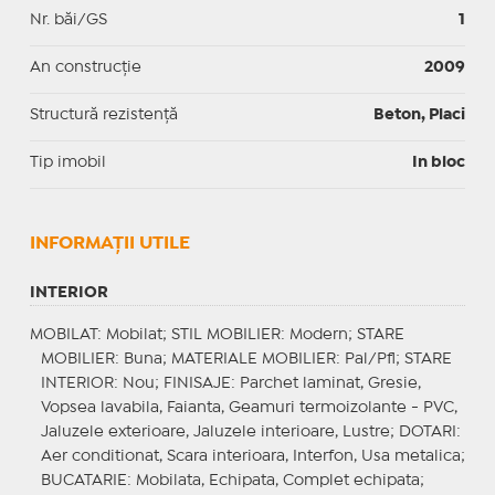
Nr. băi/GS
1
An construcție
2009
Structură rezistență
Beton, Placi
Tip imobil
In bloc
INFORMAŢII UTILE
INTERIOR
MOBILAT
: Mobilat;
STIL MOBILIER
: Modern;
STARE
MOBILIER
: Buna;
MATERIALE MOBILIER
: Pal/Pfl;
STARE
INTERIOR
: Nou;
FINISAJE
: Parchet laminat, Gresie,
Vopsea lavabila, Faianta, Geamuri termoizolante - PVC,
Jaluzele exterioare, Jaluzele interioare, Lustre;
DOTARI
:
Aer conditionat, Scara interioara, Interfon, Usa metalica;
BUCATARIE
: Mobilata, Echipata, Complet echipata;