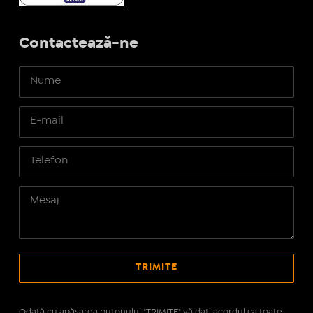
Contactează-ne
Odată cu apăsarea butonului "TRIMITE" vă daţi acordul ca toate