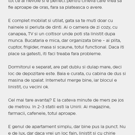
tot ce ai nevoie si e perfect pentru cineva care vrea sa
fie aproape de oras, fara sa plateasca o avere.
E complet mobilat si utilat, gata sa te muti doar cu
hainele si periuta de dinti. Ai o camera de zi cozy, cu
canapea, TV si un coltisor unde poti sta linistit dupa
munca. Bucataria e mica, dar organizata bine - ai plita,
cuptor, frigider, masa si scaune, totul functional. Daca iti
place sa gatesti, iti faci treaba fara probleme.
Dormitorul e separat, are pat dublu si dulap mare, deci
loc de depozitare este. Baia e curata, cu cabina de dus si
masina de spalat. Internetul merge bine, iar blocul e
linistit, cu vecini ok.
Cel mai tare avantaj? E la cateva minute de mers pe jos
de metrou. In 2-3 statii esti la Unirii. Ai magazine,
farmacii, cafenele, totul aproape.
E genul de apartament simplu, dar bine pus la punct. Nu
e de lux, dar daca vrei un loc fain, linistit si cu chirie