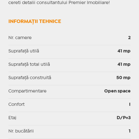
cereti detalii consultantului Premier Imobiliare!
INFORMAȚII TEHNICE
Nr. camere
2
Suprafaţă utilă
41 mp
Suprafaţă total utilă
41 mp
Suprafaţă construită
50 mp
Compartimentare
Open space
Confort
I
Etaj
D/P+3
Nr. bucătării
1