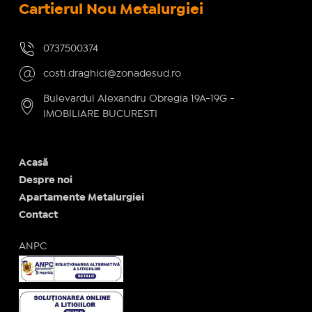
Cartierul Nou Metalurgiei
0737500374
costi.draghici@zonadesud.ro
Bulevardul Alexandru Obregia 19A-19G -
IMOBILIARE BUCURESTI
Acasă
Despre noi
Apartamente Metalurgiei
Contact
ANPC