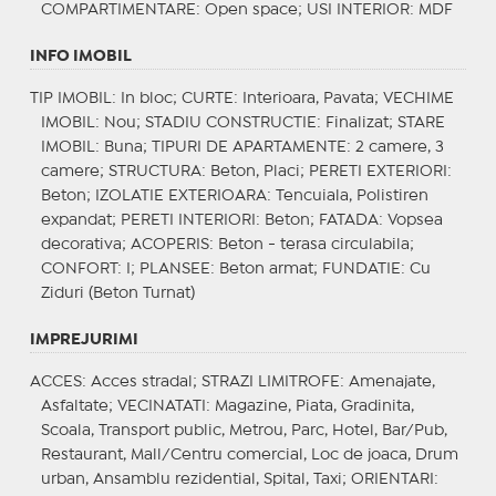
COMPARTIMENTARE
: Open space;
USI INTERIOR
: MDF
INFO IMOBIL
TIP IMOBIL
: In bloc;
CURTE
: Interioara, Pavata;
VECHIME
IMOBIL
: Nou;
STADIU CONSTRUCTIE
: Finalizat;
STARE
IMOBIL
: Buna;
TIPURI DE APARTAMENTE
: 2 camere, 3
camere;
STRUCTURA
: Beton, Placi;
PERETI EXTERIORI
:
Beton;
IZOLATIE EXTERIOARA
: Tencuiala, Polistiren
expandat;
PERETI INTERIORI
: Beton;
FATADA
: Vopsea
decorativa;
ACOPERIS
: Beton - terasa circulabila;
CONFORT
: I;
PLANSEE
: Beton armat;
FUNDATIE
: Cu
Ziduri (Beton Turnat)
IMPREJURIMI
ACCES
: Acces stradal;
STRAZI LIMITROFE
: Amenajate,
Asfaltate;
VECINATATI
: Magazine, Piata, Gradinita,
Scoala, Transport public, Metrou, Parc, Hotel, Bar/Pub,
Restaurant, Mall/Centru comercial, Loc de joaca, Drum
urban, Ansamblu rezidential, Spital, Taxi;
ORIENTARI
: