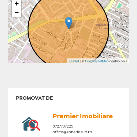
+
−
Leaflet
| ©
OpenStreetMap
contributors
PROMOVAT DE
Premier Imobiliare
0727737225
office@zonadesud.ro