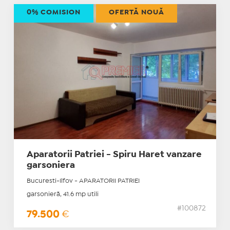
0% COMISION
OFERTĂ NOUĂ
Aparatorii Patriei - Spiru Haret vanzare
garsoniera
Bucuresti-Ilfov - APARATORII PATRIEI
garsonieră, 41.6 mp utili
#100872
79.500
€