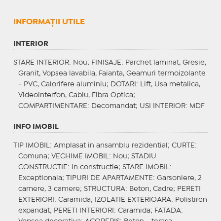
INFORMAŢII UTILE
INTERIOR
STARE INTERIOR
: Nou;
FINISAJE
: Parchet laminat, Gresie,
Granit, Vopsea lavabila, Faianta, Geamuri termoizolante
- PVC, Calorifere aluminiu;
DOTARI
: Lift, Usa metalica,
Videointerfon, Cablu, Fibra Optica;
COMPARTIMENTARE
: Decomandat;
USI INTERIOR
: MDF
INFO IMOBIL
TIP IMOBIL
: Amplasat in ansamblu rezidential;
CURTE
:
Comuna;
VECHIME IMOBIL
: Nou;
STADIU
CONSTRUCTIE
: In constructie;
STARE IMOBIL
:
Exceptionala;
TIPURI DE APARTAMENTE
: Garsoniere, 2
camere, 3 camere;
STRUCTURA
: Beton, Cadre;
PERETI
EXTERIORI
: Caramida;
IZOLATIE EXTERIOARA
: Polistiren
expandat;
PERETI INTERIORI
: Caramida;
FATADA
: