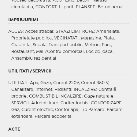
Vopsea decorativa;
ACOPERIS
: Beton - terasa
circulabila;
CONFORT
: I sporit;
PLANSEE
: Beton armat
IMPREJURIMI
ACCES
: Acces stradal;
STRAZI LIMITROFE
: Amenajate,
Proprietate publica;
VECINATATI
: Magazine, Piata,
Gradinita, Scoala, Transport public, Metrou, Parc,
Restaurant, Mall/Centru comercial, Loc de joaca,
Ansamblu rezidential
UTILITATI/SERVICII
UTILITATI
: Apa, Gaze, Curent 220V, Curent 380 V,
Canalizare, Internet, Hidranti;
INCALZIRE
: Centrală
proprie;
COMBUSTIBIL INCALZIRE
: Gaze naturale;
SERVICII
: Administrare, Cartier Inchis;
CONTORIZARE
:
Gaz, Curent electric, Contor apa;
Tip Parcare
: Parcare
exterioara, Parcare acoperita
ACTE