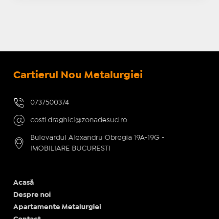
Cartierul Nou Metalurgiei
0737500374
costi.draghici@zonadesud.ro
Bulevardul Alexandru Obregia 19A-19G -
IMOBILIARE BUCURESTI
Acasă
Despre noi
Apartamente Metalurgiei