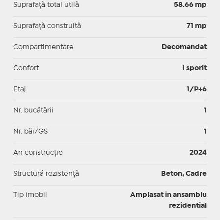
Suprafaţă total utilă
58.66 mp
Suprafaţă construită
71 mp
Compartimentare
Decomandat
Confort
I sporit
Etaj
1/P+6
Nr. bucătării
1
Nr. băi/GS
1
An construcție
2024
Structură rezistență
Beton, Cadre
Tip imobil
Amplasat in ansamblu
rezidential