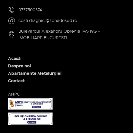
0737500374
costi.draghici@zonadesud.ro
Bulevardul Alexandru Obregia 19A-19G -
IMOBILIARE BUCURESTI
Acasă
Despre noi
Apartamente Metalurgiei
Contact
ANPC