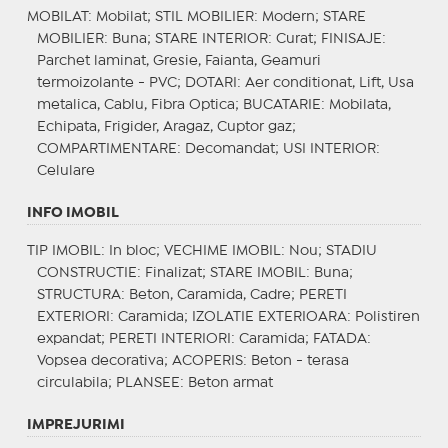
MOBILAT
: Mobilat;
STIL MOBILIER
: Modern;
STARE
MOBILIER
: Buna;
STARE INTERIOR
: Curat;
FINISAJE
:
Parchet laminat, Gresie, Faianta, Geamuri
termoizolante - PVC;
DOTARI
: Aer conditionat, Lift, Usa
metalica, Cablu, Fibra Optica;
BUCATARIE
: Mobilata,
Echipata, Frigider, Aragaz, Cuptor gaz;
COMPARTIMENTARE
: Decomandat;
USI INTERIOR
:
Celulare
INFO IMOBIL
TIP IMOBIL
: In bloc;
VECHIME IMOBIL
: Nou;
STADIU
CONSTRUCTIE
: Finalizat;
STARE IMOBIL
: Buna;
STRUCTURA
: Beton, Caramida, Cadre;
PERETI
EXTERIORI
: Caramida;
IZOLATIE EXTERIOARA
: Polistiren
expandat;
PERETI INTERIORI
: Caramida;
FATADA
:
Vopsea decorativa;
ACOPERIS
: Beton - terasa
circulabila;
PLANSEE
: Beton armat
IMPREJURIMI