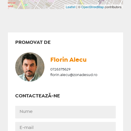
Leaflet
| ©
OpenStreetMap
contributors
PROMOVAT DE
Florin Alecu
0726375629
florin.alecu@zonadesud.ro
CONTACTEAZĂ-NE