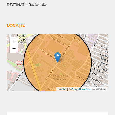
DESTINATII
: Rezidenta
LOCAȚIE
+
−
Leaflet
| ©
OpenStreetMap
contributors