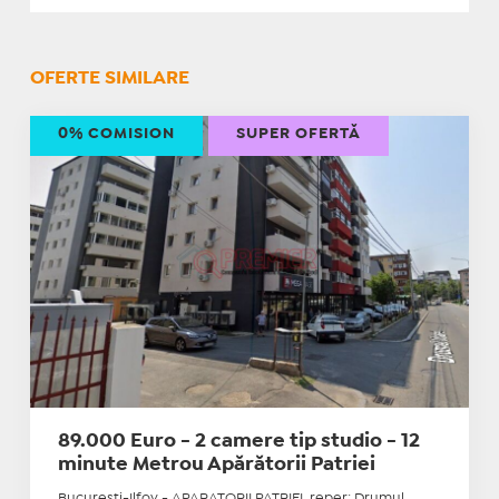
OFERTE SIMILARE
0% COMISION
SUPER OFERTĂ
89.000 Euro - 2 camere tip studio - 12
minute Metrou Apărătorii Patriei
Bucuresti-Ilfov - APARATORII PATRIEI, reper: Drumul