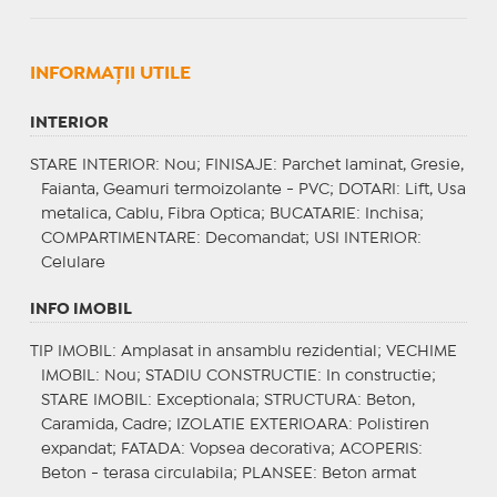
INFORMAŢII UTILE
INTERIOR
STARE INTERIOR
: Nou;
FINISAJE
: Parchet laminat, Gresie,
Faianta, Geamuri termoizolante - PVC;
DOTARI
: Lift, Usa
metalica, Cablu, Fibra Optica;
BUCATARIE
: Inchisa;
COMPARTIMENTARE
: Decomandat;
USI INTERIOR
:
Celulare
INFO IMOBIL
TIP IMOBIL
: Amplasat in ansamblu rezidential;
VECHIME
IMOBIL
: Nou;
STADIU CONSTRUCTIE
: In constructie;
STARE IMOBIL
: Exceptionala;
STRUCTURA
: Beton,
Caramida, Cadre;
IZOLATIE EXTERIOARA
: Polistiren
expandat;
FATADA
: Vopsea decorativa;
ACOPERIS
:
Beton - terasa circulabila;
PLANSEE
: Beton armat