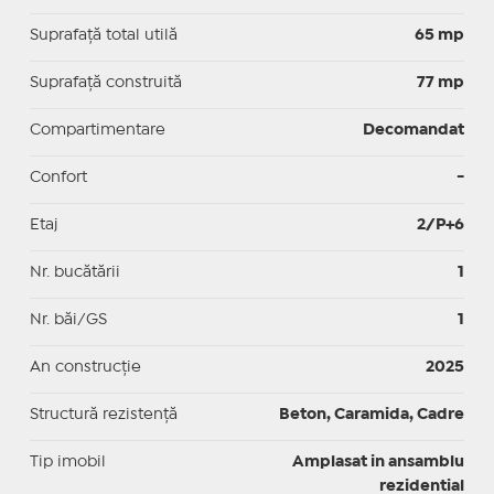
Suprafaţă total utilă
65 mp
Suprafaţă construită
77 mp
Compartimentare
Decomandat
Confort
-
Etaj
2/P+6
Nr. bucătării
1
Nr. băi/GS
1
An construcție
2025
Structură rezistență
Beton, Caramida, Cadre
Tip imobil
Amplasat in ansamblu
rezidential