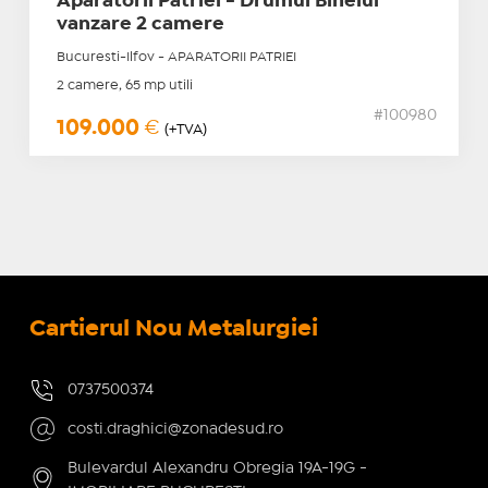
Aparatorii Patriei - Drumul Binelui
vanzare 2 camere
Bucuresti-Ilfov - APARATORII PATRIEI
2 camere, 65 mp utili
#100980
109.000
€
(+TVA)
Cartierul Nou Metalurgiei
0737500374
costi.draghici@zonadesud.ro
Bulevardul Alexandru Obregia 19A-19G -