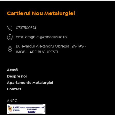
Cartierul Nou Metalurgiei
0737500374
costi.draghici@zonadesud.ro
Bulevardul Alexandru Obregia 19A-19G -
IMOBILIARE BUCURESTI
Acasă
Despre noi
Apartamente Metalurgiei
Contact
ANPC