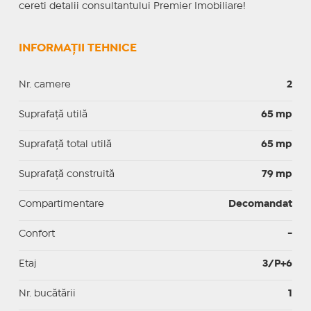
cereti detalii consultantului Premier Imobiliare!
INFORMAȚII TEHNICE
Nr. camere
2
Suprafaţă utilă
65 mp
Suprafaţă total utilă
65 mp
Suprafaţă construită
79 mp
Compartimentare
Decomandat
Confort
-
Etaj
3/P+6
Nr. bucătării
1