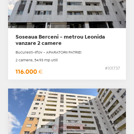
Soseaua Berceni - metrou Leonida
vanzare 2 camere
Bucuresti-Ilfov - APARATORII PATRIEI
2 camere, 54.93 mp utili
#101737
116.000
€