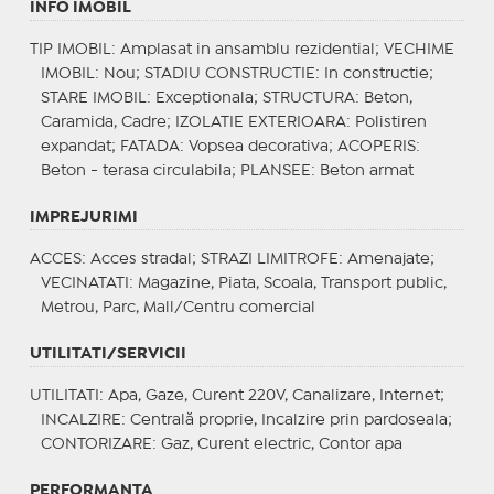
INFO IMOBIL
TIP IMOBIL
: Amplasat in ansamblu rezidential;
VECHIME
IMOBIL
: Nou;
STADIU CONSTRUCTIE
: In constructie;
STARE IMOBIL
: Exceptionala;
STRUCTURA
: Beton,
Caramida, Cadre;
IZOLATIE EXTERIOARA
: Polistiren
expandat;
FATADA
: Vopsea decorativa;
ACOPERIS
:
Beton - terasa circulabila;
PLANSEE
: Beton armat
IMPREJURIMI
ACCES
: Acces stradal;
STRAZI LIMITROFE
: Amenajate;
VECINATATI
: Magazine, Piata, Scoala, Transport public,
Metrou, Parc, Mall/Centru comercial
UTILITATI/SERVICII
UTILITATI
: Apa, Gaze, Curent 220V, Canalizare, Internet;
INCALZIRE
: Centrală proprie, Incalzire prin pardoseala;
CONTORIZARE
: Gaz, Curent electric, Contor apa
PERFORMANTA