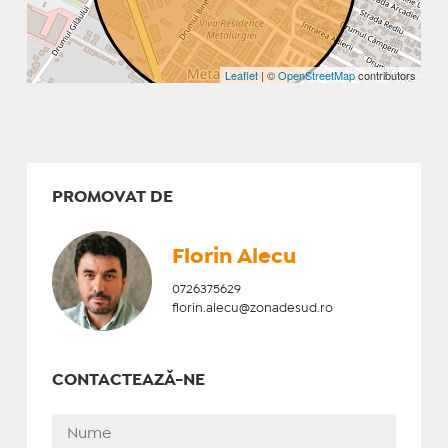
Leaflet
| ©
OpenStreetMap
contributors
PROMOVAT DE
Florin Alecu
0726375629
florin.alecu@zonadesud.ro
CONTACTEAZĂ-NE