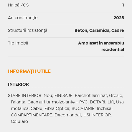
Nr. băi/GS
1
An construcție
2025
Structură rezistență
Beton, Caramida, Cadre
Tip imobil
Amplasat in ansamblu
rezidential
INFORMAŢII UTILE
INTERIOR
STARE INTERIOR
: Nou;
FINISAJE
: Parchet laminat, Gresie,
Faianta, Geamuri termoizolante - PVC;
DOTARI
: Lift, Usa
metalica, Cablu, Fibra Optica;
BUCATARIE
: Inchisa;
COMPARTIMENTARE
: Decomandat;
USI INTERIOR
:
Celulare