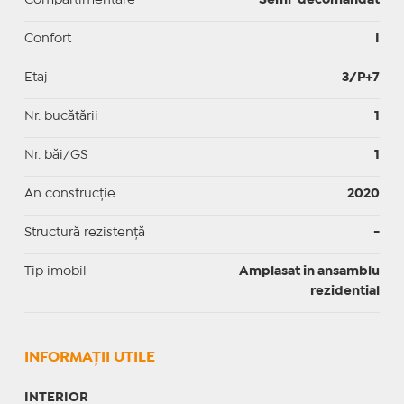
Confort
I
Etaj
3/P+7
Nr. bucătării
1
Nr. băi/GS
1
An construcție
2020
Structură rezistență
-
Tip imobil
Amplasat in ansamblu
rezidential
INFORMAŢII UTILE
INTERIOR