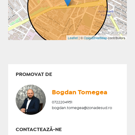
Leaflet
| ©
OpenStreetMap
contributors
PROMOVAT DE
Bogdan Tomegea
0722204951
bogdan.tomegea@zonadesud.ro
CONTACTEAZĂ-NE