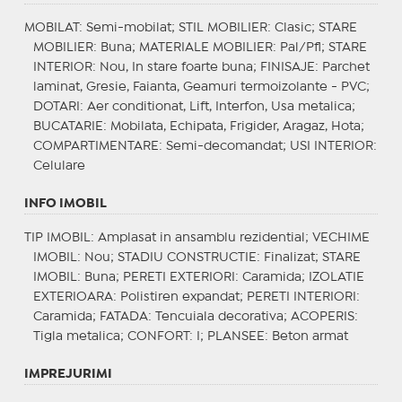
MOBILAT
: Semi-mobilat;
STIL MOBILIER
: Clasic;
STARE
MOBILIER
: Buna;
MATERIALE MOBILIER
: Pal/Pfl;
STARE
INTERIOR
: Nou, In stare foarte buna;
FINISAJE
: Parchet
laminat, Gresie, Faianta, Geamuri termoizolante - PVC;
DOTARI
: Aer conditionat, Lift, Interfon, Usa metalica;
BUCATARIE
: Mobilata, Echipata, Frigider, Aragaz, Hota;
COMPARTIMENTARE
: Semi-decomandat;
USI INTERIOR
:
Celulare
INFO IMOBIL
TIP IMOBIL
: Amplasat in ansamblu rezidential;
VECHIME
IMOBIL
: Nou;
STADIU CONSTRUCTIE
: Finalizat;
STARE
IMOBIL
: Buna;
PERETI EXTERIORI
: Caramida;
IZOLATIE
EXTERIOARA
: Polistiren expandat;
PERETI INTERIORI
:
Caramida;
FATADA
: Tencuiala decorativa;
ACOPERIS
:
Tigla metalica;
CONFORT
: I;
PLANSEE
: Beton armat
IMPREJURIMI