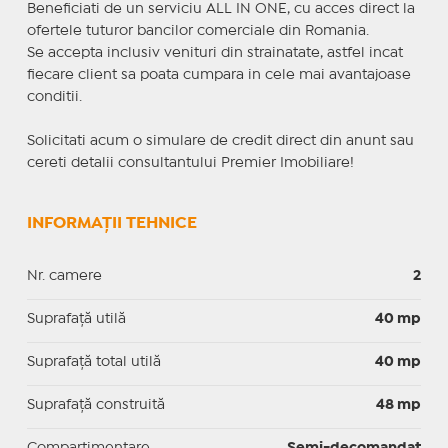
Beneficiati de un serviciu ALL IN ONE, cu acces direct la
ofertele tuturor bancilor comerciale din Romania.
Se accepta inclusiv venituri din strainatate, astfel incat
fiecare client sa poata cumpara in cele mai avantajoase
conditii.
Solicitati acum o simulare de credit direct din anunt sau
cereti detalii consultantului Premier Imobiliare!
INFORMAȚII TEHNICE
Nr. camere
2
Suprafaţă utilă
40 mp
Suprafaţă total utilă
40 mp
Suprafaţă construită
48 mp
Compartimentare
Semi-decomandat