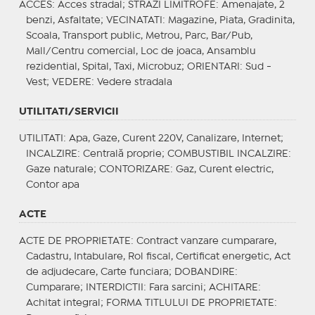
ACCES
: Acces stradal;
STRAZI LIMITROFE
: Amenajate, 2
benzi, Asfaltate;
VECINATATI
: Magazine, Piata, Gradinita,
Scoala, Transport public, Metrou, Parc, Bar/Pub,
Mall/Centru comercial, Loc de joaca, Ansamblu
rezidential, Spital, Taxi, Microbuz;
ORIENTARI
: Sud -
Vest;
VEDERE
: Vedere stradala
UTILITATI/SERVICII
UTILITATI
: Apa, Gaze, Curent 220V, Canalizare, Internet;
INCALZIRE
: Centrală proprie;
COMBUSTIBIL INCALZIRE
:
Gaze naturale;
CONTORIZARE
: Gaz, Curent electric,
Contor apa
ACTE
ACTE DE PROPRIETATE
: Contract vanzare cumparare,
Cadastru, Intabulare, Rol fiscal, Certificat energetic, Act
de adjudecare, Carte funciara;
DOBANDIRE
:
Cumparare;
INTERDICTII
: Fara sarcini;
ACHITARE
:
Achitat integral;
FORMA TITLULUI DE PROPRIETATE
: