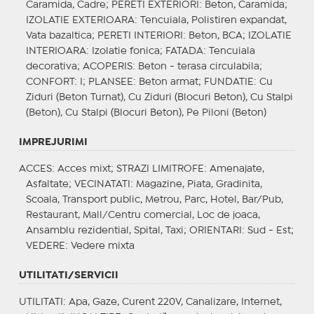
Caramida, Cadre;
PERETI EXTERIORI
: Beton, Caramida;
IZOLATIE EXTERIOARA
: Tencuiala, Polistiren expandat,
Vata bazaltica;
PERETI INTERIORI
: Beton, BCA;
IZOLATIE
INTERIOARA
: Izolatie fonica;
FATADA
: Tencuiala
decorativa;
ACOPERIS
: Beton - terasa circulabila;
CONFORT
: I;
PLANSEE
: Beton armat;
FUNDATIE
: Cu
Ziduri (Beton Turnat), Cu Ziduri (Blocuri Beton), Cu Stalpi
(Beton), Cu Stalpi (Blocuri Beton), Pe Piloni (Beton)
IMPREJURIMI
ACCES
: Acces mixt;
STRAZI LIMITROFE
: Amenajate,
Asfaltate;
VECINATATI
: Magazine, Piata, Gradinita,
Scoala, Transport public, Metrou, Parc, Hotel, Bar/Pub,
Restaurant, Mall/Centru comercial, Loc de joaca,
Ansamblu rezidential, Spital, Taxi;
ORIENTARI
: Sud - Est;
VEDERE
: Vedere mixta
UTILITATI/SERVICII
UTILITATI
: Apa, Gaze, Curent 220V, Canalizare, Internet,