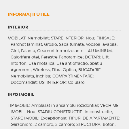
INFORMAŢII UTILE
INTERIOR
MOBILAT
: Nemobilat;
STARE INTERIOR
: Nou;
FINISAJE
:
Parchet laminat, Gresie, Sapa turnata, Vopsea lavabila,
Glet, Faianta, Geamuri termoizolante - ALUMINIUM,
Calorifere otel, Ferestre Panoramice;
DOTARI
: Lift,
Interfon, Usa metalica, Usa antiefractie, Spatiu
Agrement, Wireless, Fibra Optica;
BUCATARIE
:
Nemobilata, Inchisa;
COMPARTIMENTARE
:
Decomandat;
USI INTERIOR
: Celulare
INFO IMOBIL
TIP IMOBIL
: Amplasat in ansamblu rezidential;
VECHIME
IMOBIL
: Nou;
STADIU CONSTRUCTIE
: In constructie;
STARE IMOBIL
: Exceptionala;
TIPURI DE APARTAMENTE
:
Garsoniere, 2 camere, 3 camere;
STRUCTURA
: Beton,