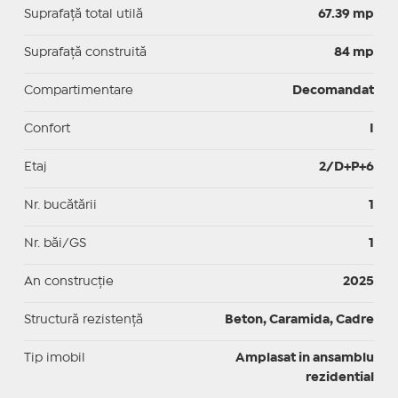
Suprafaţă total utilă
67.39 mp
Suprafaţă construită
84 mp
Compartimentare
Decomandat
Confort
I
Etaj
2/D+P+6
Nr. bucătării
1
Nr. băi/GS
1
An construcție
2025
Structură rezistență
Beton, Caramida, Cadre
Tip imobil
Amplasat in ansamblu
rezidential