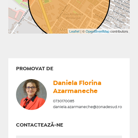
Leaflet
| ©
OpenStreetMap
contributors
PROMOVAT DE
Daniela Florina
Azarmaneche
0730170085
daniela.azarmaneche@zonadesud.ro
CONTACTEAZĂ-NE