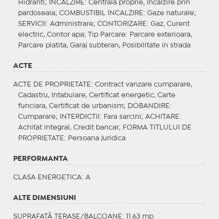
Hidranti;
INCALZIRE
: Centrală proprie, Incalzire prin
pardoseala;
COMBUSTIBIL INCALZIRE
: Gaze naturale;
SERVICII
: Administrare;
CONTORIZARE
: Gaz, Curent
electric, Contor apa;
Tip Parcare
: Parcare exterioara,
Parcare platita, Garaj subteran, Posibilitate in strada
ACTE
ACTE DE PROPRIETATE
: Contract vanzare cumparare,
Cadastru, Intabulare, Certificat energetic, Carte
funciara, Certificat de urbanism;
DOBANDIRE
:
Cumparare;
INTERDICTII
: Fara sarcini;
ACHITARE
:
Achitat integral, Credit bancar;
FORMA TITLULUI DE
PROPRIETATE
: Persoana juridica
PERFORMANTA
CLASA ENERGETICA
: A
ALTE DIMENSIUNI
SUPRAFAȚĂ TERASE/BALCOANE: 11.63 mp