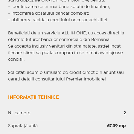
sta la dispozitie GRATUIT (comision 0%) pentru:
- identificarea celei mai bune solutii de finantare;
- intocmirea dosarului bancar complet;
- obtinerea rapida a creditului necesar achizitiei.
Beneficiati de un serviciu ALL IN ONE, cu acces direct la
ofertele tuturor bancilor comerciale din Romania.
Se accepta inclusiv venituri din strainatate, astfel incat
fiecare client sa poata cumpara in cele mai avantajoase
conditii.
Solicitati acum o simulare de credit direct din anunt sau
cereti detalii consultantului Premier Imobiliare!
INFORMAȚII TEHNICE
Nr. camere
2
Suprafaţă utilă
67.39 mp