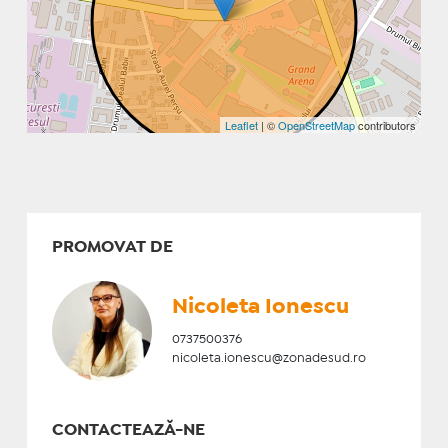
Leaflet
| ©
OpenStreetMap
contributors
PROMOVAT DE
Nicoleta Ionescu
0737500376
nicoleta.ionescu@zonadesud.ro
CONTACTEAZĂ-NE