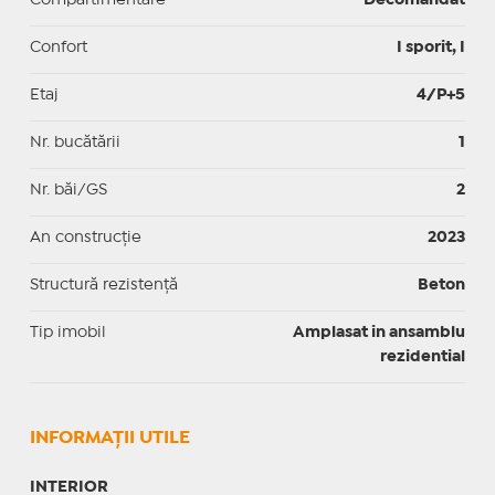
Confort
I sporit, I
Etaj
4/P+5
Nr. bucătării
1
Nr. băi/GS
2
An construcție
2023
Structură rezistență
Beton
Tip imobil
Amplasat in ansamblu
rezidential
INFORMAŢII UTILE
INTERIOR