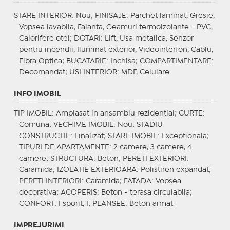
STARE INTERIOR
: Nou;
FINISAJE
: Parchet laminat, Gresie,
Vopsea lavabila, Faianta, Geamuri termoizolante - PVC,
Calorifere otel;
DOTARI
: Lift, Usa metalica, Senzor
pentru incendii, Iluminat exterior, Videointerfon, Cablu,
Fibra Optica;
BUCATARIE
: Inchisa;
COMPARTIMENTARE
:
Decomandat;
USI INTERIOR
: MDF, Celulare
INFO IMOBIL
TIP IMOBIL
: Amplasat in ansamblu rezidential;
CURTE
:
Comuna;
VECHIME IMOBIL
: Nou;
STADIU
CONSTRUCTIE
: Finalizat;
STARE IMOBIL
: Exceptionala;
TIPURI DE APARTAMENTE
: 2 camere, 3 camere, 4
camere;
STRUCTURA
: Beton;
PERETI EXTERIORI
:
Caramida;
IZOLATIE EXTERIOARA
: Polistiren expandat;
PERETI INTERIORI
: Caramida;
FATADA
: Vopsea
decorativa;
ACOPERIS
: Beton - terasa circulabila;
CONFORT
: I sporit, I;
PLANSEE
: Beton armat
IMPREJURIMI