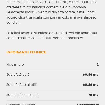
Beneficiati de un serviciu ALL IN ONE, cu acces direct la
ofertele tuturor bancilor comerciale din Romania.
Se accepta inclusiv venituri din strainatate, astfel incat
fiecare client sa poata cumpara in cele mai avantajoase
conditii.
Solicitati acum o simulare de credit direct din anunt sau
cereti detalii consultantului Premier Imobiliare!
INFORMAȚII TEHNICE
Nr. camere
2
Suprafaţă utilă
60.86 mp
Suprafaţă total utilă
60.86 mp
Suprafaţă construită
75 mp
Compartimentare
Decomandat