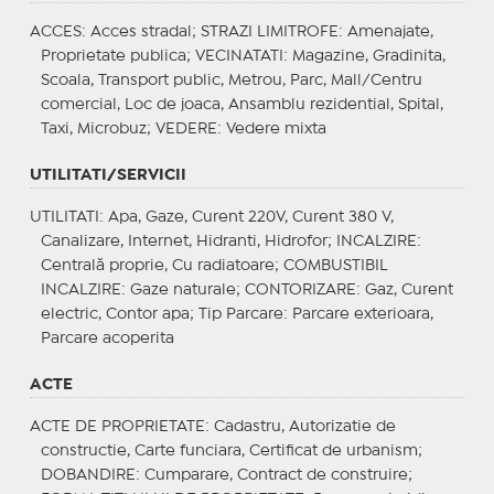
ACCES
: Acces stradal;
STRAZI LIMITROFE
: Amenajate,
Proprietate publica;
VECINATATI
: Magazine, Gradinita,
Scoala, Transport public, Metrou, Parc, Mall/Centru
comercial, Loc de joaca, Ansamblu rezidential, Spital,
Taxi, Microbuz;
VEDERE
: Vedere mixta
UTILITATI/SERVICII
UTILITATI
: Apa, Gaze, Curent 220V, Curent 380 V,
Canalizare, Internet, Hidranti, Hidrofor;
INCALZIRE
:
Centrală proprie, Cu radiatoare;
COMBUSTIBIL
INCALZIRE
: Gaze naturale;
CONTORIZARE
: Gaz, Curent
electric, Contor apa;
Tip Parcare
: Parcare exterioara,
Parcare acoperita
ACTE
ACTE DE PROPRIETATE
: Cadastru, Autorizatie de
constructie, Carte funciara, Certificat de urbanism;
DOBANDIRE
: Cumparare, Contract de construire;