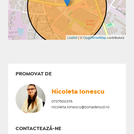
Leaflet
| ©
OpenStreetMap
contributors
PROMOVAT DE
Nicoleta Ionescu
0737500376
nicoleta.ionescu@zonadesud.ro
CONTACTEAZĂ-NE