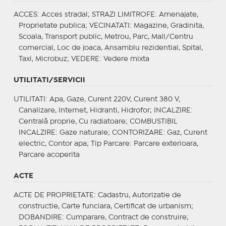
ACCES
: Acces stradal;
STRAZI LIMITROFE
: Amenajate,
Proprietate publica;
VECINATATI
: Magazine, Gradinita,
Scoala, Transport public, Metrou, Parc, Mall/Centru
comercial, Loc de joaca, Ansamblu rezidential, Spital,
Taxi, Microbuz;
VEDERE
: Vedere mixta
UTILITATI/SERVICII
UTILITATI
: Apa, Gaze, Curent 220V, Curent 380 V,
Canalizare, Internet, Hidranti, Hidrofor;
INCALZIRE
:
Centrală proprie, Cu radiatoare;
COMBUSTIBIL
INCALZIRE
: Gaze naturale;
CONTORIZARE
: Gaz, Curent
electric, Contor apa;
Tip Parcare
: Parcare exterioara,
Parcare acoperita
ACTE
ACTE DE PROPRIETATE
: Cadastru, Autorizatie de
constructie, Carte funciara, Certificat de urbanism;
DOBANDIRE
: Cumparare, Contract de construire;