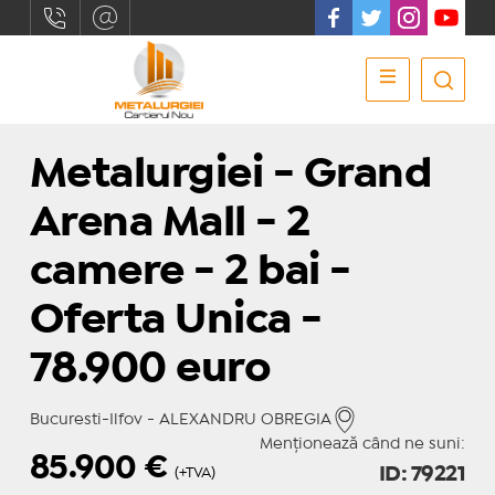
Metalurgiei - Grand
Arena Mall - 2
camere - 2 bai -
Oferta Unica -
78.900 euro
Bucuresti-Ilfov - ALEXANDRU OBREGIA
Menționează când ne suni:
85.900
€
ID: 79221
(+TVA)