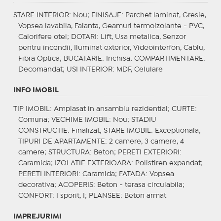
STARE INTERIOR
: Nou;
FINISAJE
: Parchet laminat, Gresie,
Vopsea lavabila, Faianta, Geamuri termoizolante - PVC,
Calorifere otel;
DOTARI
: Lift, Usa metalica, Senzor
pentru incendii, Iluminat exterior, Videointerfon, Cablu,
Fibra Optica;
BUCATARIE
: Inchisa;
COMPARTIMENTARE
:
Decomandat;
USI INTERIOR
: MDF, Celulare
INFO IMOBIL
TIP IMOBIL
: Amplasat in ansamblu rezidential;
CURTE
:
Comuna;
VECHIME IMOBIL
: Nou;
STADIU
CONSTRUCTIE
: Finalizat;
STARE IMOBIL
: Exceptionala;
TIPURI DE APARTAMENTE
: 2 camere, 3 camere, 4
camere;
STRUCTURA
: Beton;
PERETI EXTERIORI
:
Caramida;
IZOLATIE EXTERIOARA
: Polistiren expandat;
PERETI INTERIORI
: Caramida;
FATADA
: Vopsea
decorativa;
ACOPERIS
: Beton - terasa circulabila;
CONFORT
: I sporit, I;
PLANSEE
: Beton armat
IMPREJURIMI