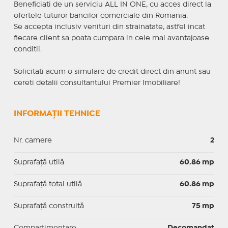
Beneficiati de un serviciu ALL IN ONE, cu acces direct la
ofertele tuturor bancilor comerciale din Romania.
Se accepta inclusiv venituri din strainatate, astfel incat
fiecare client sa poata cumpara in cele mai avantajoase
conditii.
Solicitati acum o simulare de credit direct din anunt sau
cereti detalii consultantului Premier Imobiliare!
INFORMAȚII TEHNICE
Nr. camere
2
Suprafaţă utilă
60.86 mp
Suprafaţă total utilă
60.86 mp
Suprafaţă construită
75 mp
Compartimentare
Decomandat