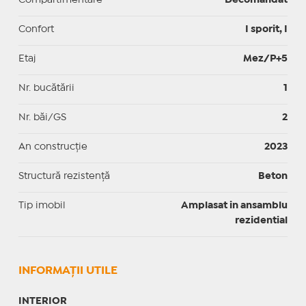
Confort
I sporit, I
Etaj
Mez/P+5
Nr. bucătării
1
Nr. băi/GS
2
An construcție
2023
Structură rezistență
Beton
Tip imobil
Amplasat in ansamblu
rezidential
INFORMAŢII UTILE
INTERIOR