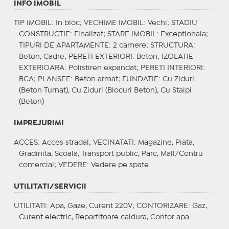
INFO IMOBIL
TIP IMOBIL
: In bloc;
VECHIME IMOBIL
: Vechi;
STADIU
CONSTRUCTIE
: Finalizat;
STARE IMOBIL
: Exceptionala;
TIPURI DE APARTAMENTE
: 2 camere;
STRUCTURA
:
Beton, Cadre;
PERETI EXTERIORI
: Beton;
IZOLATIE
EXTERIOARA
: Polistiren expandat;
PERETI INTERIORI
:
BCA;
PLANSEE
: Beton armat;
FUNDATIE
: Cu Ziduri
(Beton Turnat), Cu Ziduri (Blocuri Beton), Cu Stalpi
(Beton)
IMPREJURIMI
ACCES
: Acces stradal;
VECINATATI
: Magazine, Piata,
Gradinita, Scoala, Transport public, Parc, Mall/Centru
comercial;
VEDERE
: Vedere pe spate
UTILITATI/SERVICII
UTILITATI
: Apa, Gaze, Curent 220V;
CONTORIZARE
: Gaz,
Curent electric, Repartitoare caldura, Contor apa