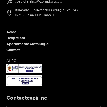
costi.draghici@zonadesud.ro
Bulevardul Alexandru Obregia 19A-19G -
IMOBILIARE BUCURESTI
Acasă
Despre noi
Apartamente Metalurgiei
Contact
ANPC
Contactează-ne