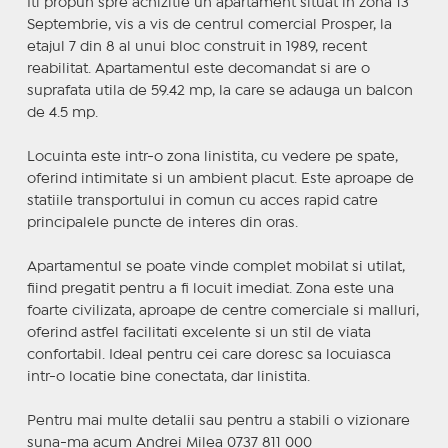
Iti propun spre achizitie un apartament situat in zona 13
Septembrie, vis a vis de centrul comercial Prosper, la
etajul 7 din 8 al unui bloc construit in 1989, recent
reabilitat. Apartamentul este decomandat si are o
suprafata utila de 59.42 mp, la care se adauga un balcon
de 4.5 mp.
Locuinta este intr-o zona linistita, cu vedere pe spate,
oferind intimitate si un ambient placut. Este aproape de
statiile transportului in comun cu acces rapid catre
principalele puncte de interes din oras.
Apartamentul se poate vinde complet mobilat si utilat,
fiind pregatit pentru a fi locuit imediat. Zona este una
foarte civilizata, aproape de centre comerciale si malluri,
oferind astfel facilitati excelente si un stil de viata
confortabil. Ideal pentru cei care doresc sa locuiasca
intr-o locatie bine conectata, dar linistita.
Pentru mai multe detalii sau pentru a stabili o vizionare
suna-ma acum Andrei Milea 0737 811 000