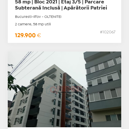
58 mp | Bloc 2021 | Etaj 3/5 | Parcare
Subterană Inclusă | Apărătorii Patriei
Bucuresti-Ilfov - OLTENITEI
2 camere, 58 mp utili
#102067
129.900
€