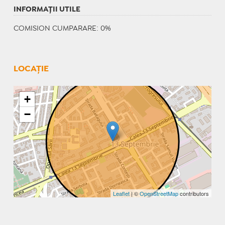
INFORMAŢII UTILE
COMISION CUMPARARE: 0%
LOCAȚIE
+
−
Leaflet
| ©
OpenStreetMap
contributors