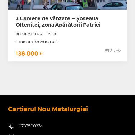
3 Camere de vânzare – Șoseaua
Olteniței, zona Apărătorii Patriei
Bucuresti-Ilfov - IMGB
3 camere, 68.28 mp utili
#101798
138.000
€
Cartierul Nou Metalurgiei
0737500374