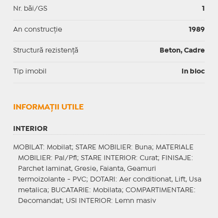
Nr. băi/GS
1
An construcție
1989
Structură rezistență
Beton, Cadre
Tip imobil
In bloc
INFORMAŢII UTILE
INTERIOR
MOBILAT
: Mobilat;
STARE MOBILIER
: Buna;
MATERIALE
MOBILIER
: Pal/Pfl;
STARE INTERIOR
: Curat;
FINISAJE
:
Parchet laminat, Gresie, Faianta, Geamuri
termoizolante - PVC;
DOTARI
: Aer conditionat, Lift, Usa
metalica;
BUCATARIE
: Mobilata;
COMPARTIMENTARE
:
Decomandat;
USI INTERIOR
: Lemn masiv