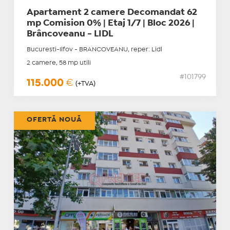
Apartament 2 camere Decomandat 62
mp Comision 0% | Etaj 1/7 | Bloc 2026 |
Brâncoveanu - LIDL
Bucuresti-Ilfov - BRANCOVEANU, reper: Lidl
2 camere, 58 mp utili
#101799
115.000
€
(+TVA)
OFERTĂ NOUĂ