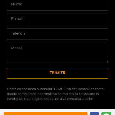
Odată cu apăsarea butonului "TRIMITE" vă daţi acordul ca toate
datele completate în formularul de mai sus să fie stocate în
condiţii de siguranţă cu scopul de a vă contacta ulterior.
Site realizat pe platforma
IMOPEDIA.ro - Anunțuri