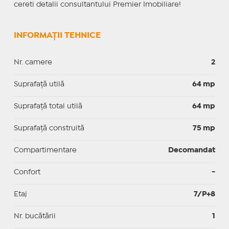
cereti detalii consultantului Premier Imobiliare!
INFORMAȚII TEHNICE
Nr. camere
2
Suprafaţă utilă
64 mp
Suprafaţă total utilă
64 mp
Suprafaţă construită
75 mp
Compartimentare
Decomandat
Confort
-
Etaj
7/P+8
Nr. bucătării
1